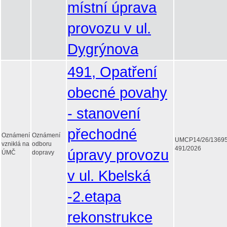
místní úprava
provozu v ul.
Dygrýnova
491, Opatření
obecné povahy
- stanovení
přechodné
Oznámení
Oznámení
UMCP14/26/1369
vzniklá na
odboru
491/2026
úpravy provozu
ÚMČ
dopravy
v ul. Kbelská
-2.etapa
rekonstrukce