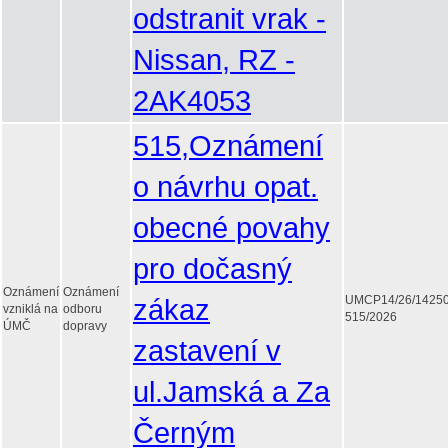
odstranit vrak -
Nissan, RZ -
2AK4053
515,Oznámení
o návrhu opat.
obecné povahy
pro dočasný
Oznámení
Oznámení
zákaz
UMCP14/26/1425
vzniklá na
odboru
515/2026
ÚMČ
dopravy
zastavení v
ul.Jamská a Za
Černým