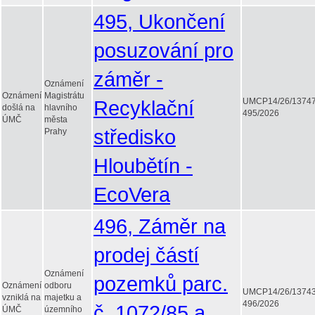
495, Ukončení
posuzování pro
záměr -
Oznámení
Oznámení
Magistrátu
Recyklační
UMCP14/26/1374
došlá na
hlavního
495/2026
ÚMČ
města
středisko
Prahy
Hloubětín -
EcoVera
496, Záměr na
prodej částí
Oznámení
pozemků parc.
Oznámení
odboru
UMCP14/26/1374
vzniklá na
majetku a
496/2026
č. 1072/85 a
ÚMČ
územního