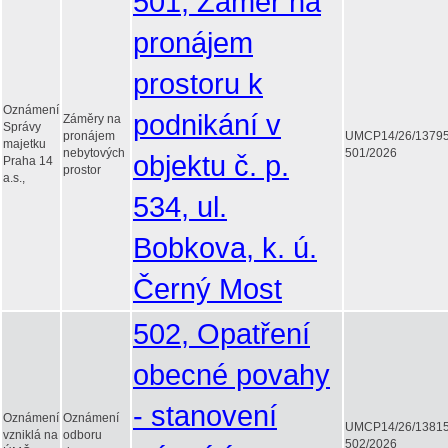
501, Záměr na
pronájem
prostoru k
Oznámení
podnikání v
Záměry na
Správy
pronájem
UMCP14/26/1379
majetku
nebytových
501/2026
objektu č. p.
Praha 14
prostor
a.s.,
534, ul.
Bobkova, k. ú.
Černý Most
502, Opatření
obecné povahy
- stanovení
Oznámení
Oznámení
UMCP14/26/1381
vzniklá na
odboru
502/2026