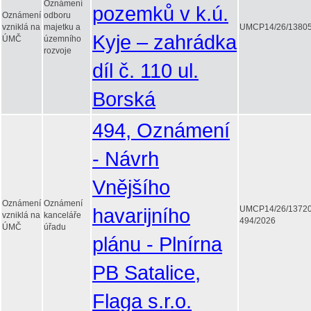
Oznámení
pozemků v k.ú.
Oznámení
odboru
vzniklá na
majetku a
UMCP14/26/1380
Kyje – zahrádka
ÚMČ
územního
rozvoje
díl č. 110 ul.
Borská
494, Oznámení
- Návrh
Vnějšího
Oznámení
Oznámení
havarijního
UMCP14/26/1372
vzniklá na
kanceláře
494/2026
ÚMČ
úřadu
plánu - Plnírna
PB Satalice,
Flaga s.r.o.