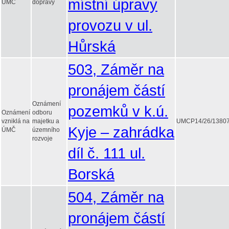
místní úpravy
ÚMČ
dopravy
provozu v ul.
Hůrská
503, Záměr na
pronájem částí
Oznámení
pozemků v k.ú.
Oznámení
odboru
vzniklá na
majetku a
UMCP14/26/1380
Kyje – zahrádka
ÚMČ
územního
rozvoje
díl č. 111 ul.
Borská
504, Záměr na
pronájem částí