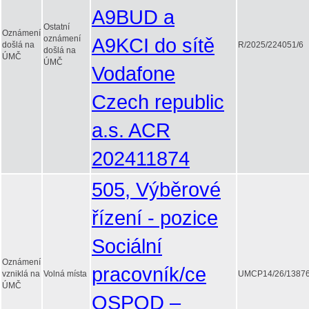
A9BUD a
Ostatní
Oznámení
oznámení
A9KCI do sítě
došlá na
R/2025/224051/6
došlá na
ÚMČ
ÚMČ
Vodafone
Czech republic
a.s. ACR
202411874
505, Výběrové
řízení - pozice
Sociální
Oznámení
pracovník/ce
vzniklá na
Volná místa
UMCP14/26/13876
ÚMČ
OSPOD –