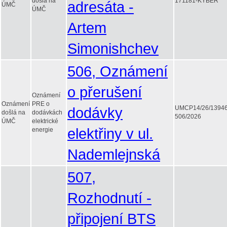
došlá na
171181-KYBER
adresáta -
ÚMČ
ÚMČ
Artem
Simonishchev
506, Oznámení
o přerušení
Oznámení
Oznámení
PRE o
dodávky
UMCP14/26/1394
došlá na
dodávkách
506/2026
ÚMČ
elektrické
elektřiny v ul.
energie
Nademlejnská
507,
Rozhodnutí -
připojení BTS