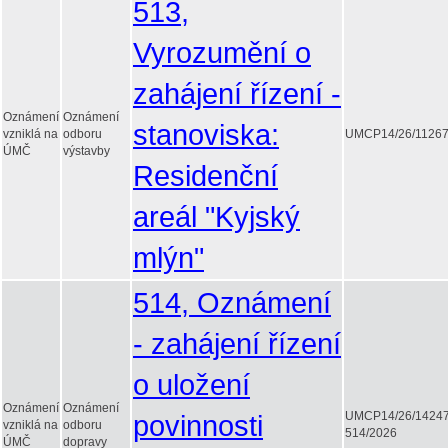
513,
Vyrozumění o
zahájení řízení -
Oznámení
Oznámení
stanoviska:
vzniklá na
odboru
UMCP14/26/1126
ÚMČ
výstavby
Residenční
areál "Kyjský
mlýn"
514, Oznámení
- zahájení řízení
o uložení
Oznámení
Oznámení
povinnosti
UMCP14/26/1424
vzniklá na
odboru
514/2026
ÚMČ
dopravy