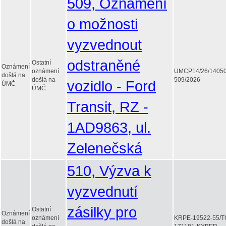
509, Oznámení
o možnosti
vyzvednout
odstraněné
Ostatní
Oznámení
oznámení
UMCP14/26/1405
došlá na
došlá na
509/2026
vozidlo - Ford
ÚMČ
ÚMČ
Transit, RZ -
1AD9863, ul.
Zelenečská
510, Výzva k
vyzvednutí
zásilky pro
Ostatní
Oznámení
oznámení
KRPE-19522-55/T
došlá na