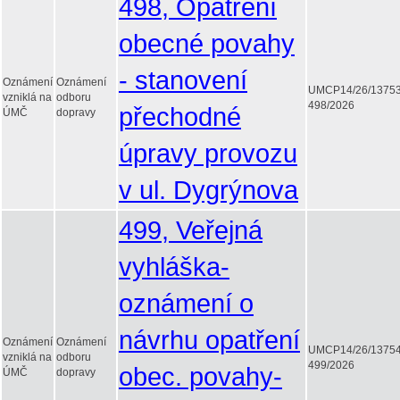
498, Opatření
obecné povahy
- stanovení
Oznámení
Oznámení
UMCP14/26/1375
vzniklá na
odboru
498/2026
přechodné
ÚMČ
dopravy
úpravy provozu
v ul. Dygrýnova
499, Veřejná
vyhláška-
oznámení o
návrhu opatření
Oznámení
Oznámení
UMCP14/26/1375
vzniklá na
odboru
499/2026
obec. povahy-
ÚMČ
dopravy