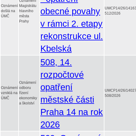
Oznámení
Oznámení
Magistrátu
obecné povahy
UMCP14/26/1416
došlá na
hlavního
512/2026
ÚMČ
města
v rámci 2. etapy
Prahy
rekonstrukce ul.
Kbelská
508, 14.
rozpočtové
Oznámení
opatření
Oznámení
odboru
UMCP14/26/1402
vzniklá na
řízení
508/2026
městské části
ÚMČ
ekonomiky
a školství
Praha 14 na rok
2026