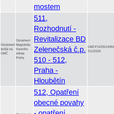
mostem
511,
Rozhodnutí -
Revitalizace BD
Oznámení
Oznámení
Magistrátu
Zelenečská č.p.
UMCP14/26/1408
došlá na
hlavního
511/2026
ÚMČ
města
510 - 512,
Prahy
Praha -
Hloubětín
512, Opatření
obecné povahy
- opatření