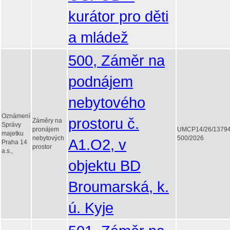
kurátor pro děti
a mládež
500, Záměr na
podnájem
nebytového
Oznámení
prostoru č.
Záměry na
Správy
pronájem
UMCP14/26/1379
majetku
nebytových
500/2026
A1.O2, v
Praha 14
prostor
a.s.,
objektu BD
Broumarská, k.
ú. Kyje