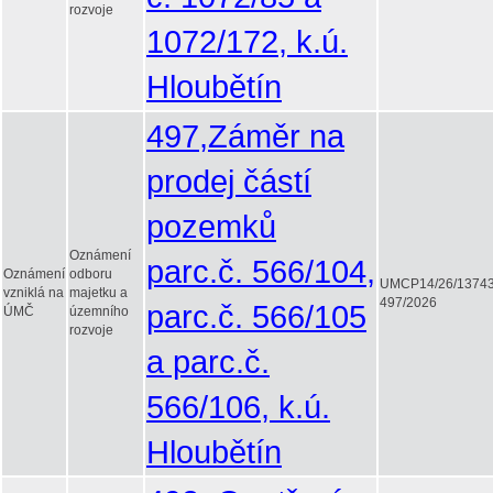
rozvoje
1072/172, k.ú.
Hloubětín
497,Záměr na
prodej částí
pozemků
Oznámení
parc.č. 566/104,
Oznámení
odboru
UMCP14/26/1374
vzniklá na
majetku a
497/2026
parc.č. 566/105
ÚMČ
územního
rozvoje
a parc.č.
566/106, k.ú.
Hloubětín