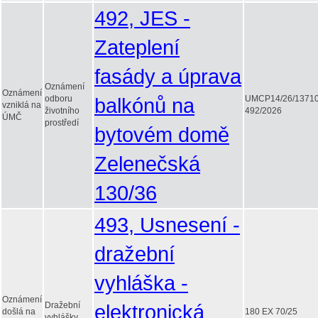
492, JES -
Zateplení
fasády a úprava
Oznámení
Oznámení
odboru
balkónů na
UMCP14/26/1371
vzniklá na
životního
492/2026
ÚMČ
prostředí
bytovém domě
Zelenečská
130/36
493, Usnesení -
dražební
vyhláška -
Oznámení
Dražební
elektronická
došlá na
180 EX 70/25
vyhlášky