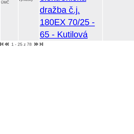
ÚMČ
dražba č.j.
180EX 70/25 -
65 - Kutilová
1 - 25 z 78