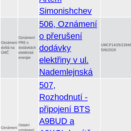
Simonishchev
506, Oznámení
o přerušení
Oznámení
Oznámení
PRE o
dodávky
UMCP14/26/1394
došlá na
dodávkách
506/2026
ÚMČ
elektrické
elektřiny v ul.
energie
Nademlejnská
507,
Rozhodnutí -
připojení BTS
A9BUD a
Ostatní
Oznámení
oznámení