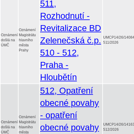
511,
Rozhodnutí -
Revitalizace BD
Oznámení
Oznámení
Magistrátu
Zelenečská č.p.
UMCP14/26/1408
došlá na
hlavního
511/2026
ÚMČ
města
510 - 512,
Prahy
Praha -
Hloubětín
512, Opatření
obecné povahy
- opatření
Oznámení
Oznámení
Magistrátu
obecné povahy
UMCP14/26/1416
došlá na
hlavního
512/2026
ÚMČ
města