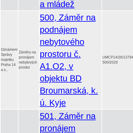
a mládež
500, Záměr na
podnájem
nebytového
Oznámení
prostoru č.
Záměry na
Správy
pronájem
UMCP14/26/1379
majetku
nebytových
500/2026
A1.O2, v
Praha 14
prostor
a.s.,
objektu BD
Broumarská, k.
ú. Kyje
501, Záměr na
pronájem