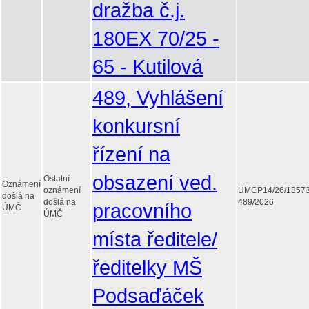
dražba č.j.
180EX 70/25 -
65 - Kutilová
489, Vyhlášení
konkursní
řízení na
obsazení ved.
Ostatní
Oznámení
oznámení
UMCP14/26/1357
došlá na
došlá na
489/2026
pracovního
ÚMČ
ÚMČ
místa ředitele/
ředitelky MŠ
Podsaďáček