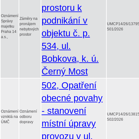
prostoru k
Oznámení
podnikání v
Záměry na
Správy
pronájem
UMCP14/26/1379
majetku
nebytových
501/2026
objektu č. p.
Praha 14
prostor
a.s.,
534, ul.
Bobkova, k. ú.
Černý Most
502, Opatření
obecné povahy
- stanovení
Oznámení
Oznámení
UMCP14/26/1381
vzniklá na
odboru
502/2026
místní úpravy
ÚMČ
dopravy
provozu v ul.