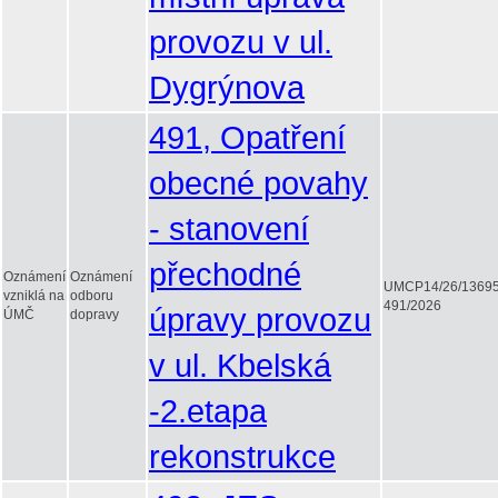
provozu v ul.
Dygrýnova
491, Opatření
obecné povahy
- stanovení
přechodné
Oznámení
Oznámení
UMCP14/26/1369
vzniklá na
odboru
491/2026
úpravy provozu
ÚMČ
dopravy
v ul. Kbelská
-2.etapa
rekonstrukce