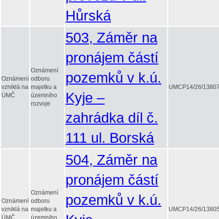
Hůrská
503, Záměr na
pronájem částí
Oznámení
pozemků v k.ú.
Oznámení
odboru
vzniklá na
majetku a
UMCP14/26/1380
Kyje –
ÚMČ
územního
rozvoje
zahrádka díl č.
111 ul. Borská
504, Záměr na
pronájem částí
Oznámení
pozemků v k.ú.
Oznámení
odboru
vzniklá na
majetku a
UMCP14/26/1380
ÚMČ
územního