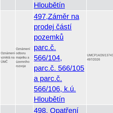
Hloubětín
497,Záměr na
prodej částí
pozemků
parc.č.
Oznámení
Oznámení
odboru
566/104,
UMCP14/26/1374
vzniklá na
majetku a
497/2026
ÚMČ
územního
parc.č. 566/105
rozvoje
a parc.č.
566/106, k.ú.
Hloubětín
498, Opatření