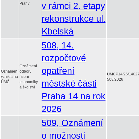
v rámci 2. etapy
Prahy
rekonstrukce ul.
Kbelská
508, 14.
rozpočtové
Oznámení
opatření
Oznámení
odboru
UMCP14/26/1402
vzniklá na
řízení
508/2026
městské části
ÚMČ
ekonomiky
a školství
Praha 14 na rok
2026
509, Oznámení
o možnosti