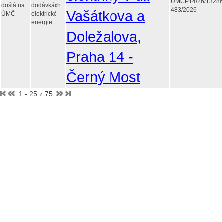
UMCP14/26/1328
došlá na
dodávkách
483/2026
Vašátkova a
ÚMČ
elektrické
energie
Doležalova,
Praha 14 -
Černý Most
1 - 25 z 75