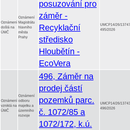
posuzování pro
záměr -
Oznámení
Oznámení
Magistrátu
Recyklační
UMCP14/26/1374
došlá na
hlavního
495/2026
ÚMČ
města
středisko
Prahy
Hloubětín -
EcoVera
496, Záměr na
prodej částí
Oznámení
pozemků parc.
Oznámení
odboru
UMCP14/26/1374
vzniklá na
majetku a
496/2026
č. 1072/85 a
ÚMČ
územního
rozvoje
1072/172, k.ú.