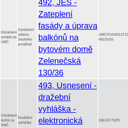
492, JES -
Zateplení
fasády a úprava
Oznámení
Oznámení
odboru
balkónů na
UMCP14/26/1371
vzniklá na
životního
492/2026
ÚMČ
prostředí
bytovém domě
Zelenečská
130/36
493, Usnesení -
dražební
vyhláška -
Oznámení
Dražební
elektronická
došlá na
180 EX 70/25
vyhlášky
ÚMČ