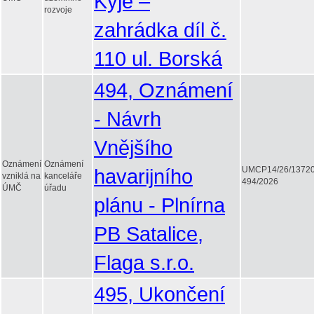
Kyje –
rozvoje
zahrádka díl č.
110 ul. Borská
494, Oznámení
- Návrh
Vnějšího
Oznámení
Oznámení
havarijního
UMCP14/26/1372
vzniklá na
kanceláře
494/2026
ÚMČ
úřadu
plánu - Plnírna
PB Satalice,
Flaga s.r.o.
495, Ukončení