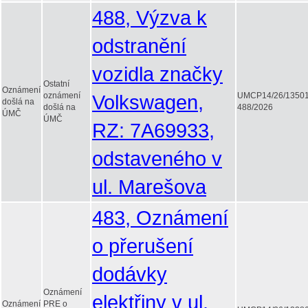
488, Výzva k
odstranění
vozidla značky
Ostatní
Oznámení
oznámení
Volkswagen,
UMCP14/26/1350
došlá na
došlá na
488/2026
ÚMČ
ÚMČ
RZ: 7A69933,
odstaveného v
ul. Marešova
483, Oznámení
o přerušení
dodávky
Oznámení
elektřiny v ul.
Oznámení
PRE o