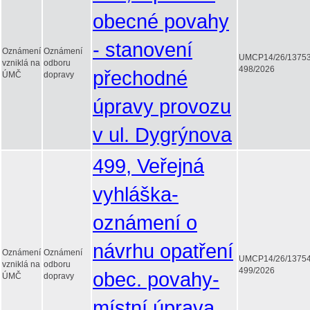
obecné povahy
- stanovení
Oznámení
Oznámení
UMCP14/26/1375
vzniklá na
odboru
498/2026
přechodné
ÚMČ
dopravy
úpravy provozu
v ul. Dygrýnova
499, Veřejná
vyhláška-
oznámení o
návrhu opatření
Oznámení
Oznámení
UMCP14/26/1375
vzniklá na
odboru
499/2026
obec. povahy-
ÚMČ
dopravy
místní úprava