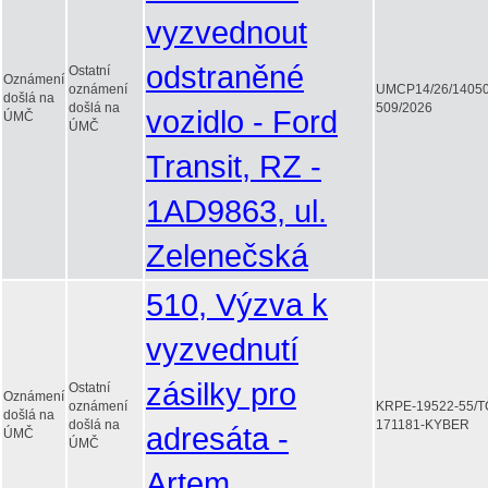
vyzvednout
odstraněné
Ostatní
Oznámení
oznámení
UMCP14/26/1405
došlá na
došlá na
509/2026
vozidlo - Ford
ÚMČ
ÚMČ
Transit, RZ -
1AD9863, ul.
Zelenečská
510, Výzva k
vyzvednutí
zásilky pro
Ostatní
Oznámení
oznámení
KRPE-19522-55/T
došlá na
došlá na
171181-KYBER
adresáta -
ÚMČ
ÚMČ
Artem