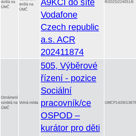
A9KCI do sítě
došlá na
R/2025/224051/6
došlá na
ÚMČ
ÚMČ
Vodafone
Czech republic
a.s. ACR
202411874
505, Výběrové
řízení - pozice
Sociální
Oznámení
pracovník/ce
vzniklá na
Volná místa
UMCP14/26/13876
ÚMČ
OSPOD –
kurátor pro děti