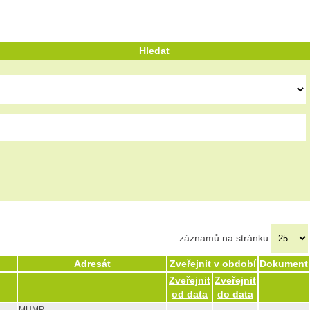
Hledat
záznamů na stránku
Adresát
Zveřejnit v období
Dokument
Zveřejnit
Zveřejnit
od data
do data
MHMP