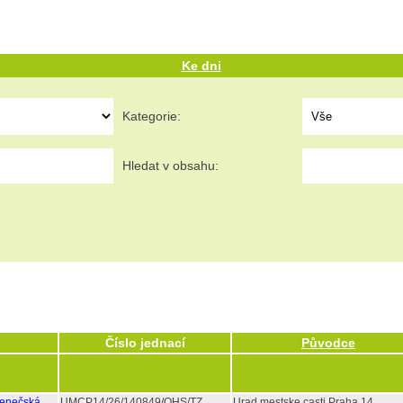
Ke dni
Kategorie:
Hledat v obsahu:
Číslo jednací
Původce
lenečská
UMCP14/26/140849/OHS/TZ
Urad mestske casti Praha 14