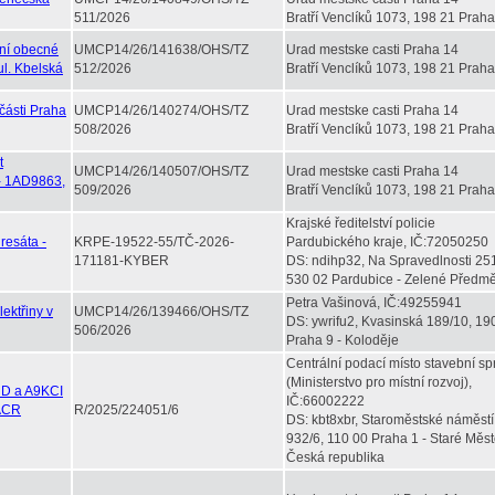
511/2026
Bratří Venclíků 1073, 198 21 Praha
ení obecné
UMCP14/26/141638/OHS/TZ
Urad mestske casti Praha 14
ul. Kbelská
512/2026
Bratří Venclíků 1073, 198 21 Praha
části Praha
UMCP14/26/140274/OHS/TZ
Urad mestske casti Praha 14
508/2026
Bratří Venclíků 1073, 198 21 Praha
t
UMCP14/26/140507/OHS/TZ
Urad mestske casti Praha 14
 - 1AD9863,
509/2026
Bratří Venclíků 1073, 198 21 Praha
Krajské ředitelství policie
resáta -
KRPE-19522-55/TČ-2026-
Pardubického kraje, IČ:72050250
171181-KYBER
DS: ndihp32, Na Spravedlnosti 25
530 02 Pardubice - Zelené Předmě
Petra Vašinová, IČ:49255941
ektřiny v
UMCP14/26/139466/OHS/TZ
DS: ywrifu2, Kvasinská 189/10, 19
506/2026
Praha 9 - Koloděje
Centrální podací místo stavební sp
(Ministerstvo pro místní rozvoj),
UD a A9KCI
IČ:66002222
 ACR
R/2025/224051/6
DS: kbt8xbr, Staroměstské náměstí
932/6, 110 00 Praha 1 - Staré Měst
Česká republika