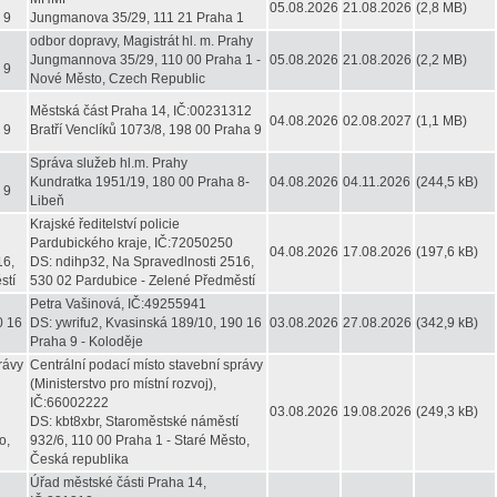
05.08.2026
21.08.2026
(2,8 MB)
 9
Jungmanova 35/29, 111 21 Praha 1
odbor dopravy, Magistrát hl. m. Prahy
Jungmannova 35/29, 110 00 Praha 1 -
05.08.2026
21.08.2026
(2,2 MB)
 9
Nové Město, Czech Republic
Městská část Praha 14, IČ:00231312
04.08.2026
02.08.2027
(1,1 MB)
 9
Bratří Venclíků 1073/8, 198 00 Praha 9
Správa služeb hl.m. Prahy
Kundratka 1951/19, 180 00 Praha 8-
04.08.2026
04.11.2026
(244,5 kB)
 9
Libeň
Krajské ředitelství policie
Pardubického kraje, IČ:72050250
04.08.2026
17.08.2026
(197,6 kB)
16,
DS: ndihp32, Na Spravedlnosti 2516,
stí
530 02 Pardubice - Zelené Předměstí
Petra Vašinová, IČ:49255941
0 16
DS: ywrifu2, Kvasinská 189/10, 190 16
03.08.2026
27.08.2026
(342,9 kB)
Praha 9 - Koloděje
rávy
Centrální podací místo stavební správy
(Ministerstvo pro místní rozvoj),
IČ:66002222
03.08.2026
19.08.2026
(249,3 kB)
DS: kbt8xbr, Staroměstské náměstí
o,
932/6, 110 00 Praha 1 - Staré Město,
Česká republika
Úřad městské části Praha 14,