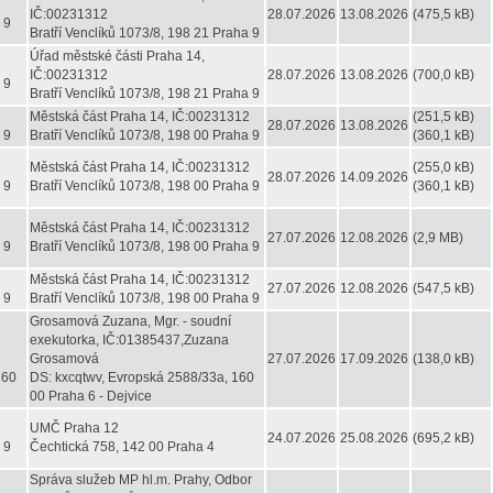
IČ:00231312
28.07.2026
13.08.2026
(475,5 kB)
 9
Bratří Venclíků 1073/8, 198 21 Praha 9
Úřad městské části Praha 14,
IČ:00231312
28.07.2026
13.08.2026
(700,0 kB)
 9
Bratří Venclíků 1073/8, 198 21 Praha 9
Městská část Praha 14, IČ:00231312
(251,5 kB)
28.07.2026
13.08.2026
 9
Bratří Venclíků 1073/8, 198 00 Praha 9
(360,1 kB)
Městská část Praha 14, IČ:00231312
(255,0 kB)
28.07.2026
14.09.2026
 9
Bratří Venclíků 1073/8, 198 00 Praha 9
(360,1 kB)
Městská část Praha 14, IČ:00231312
27.07.2026
12.08.2026
(2,9 MB)
 9
Bratří Venclíků 1073/8, 198 00 Praha 9
Městská část Praha 14, IČ:00231312
27.07.2026
12.08.2026
(547,5 kB)
 9
Bratří Venclíků 1073/8, 198 00 Praha 9
Grosamová Zuzana, Mgr. - soudní
exekutorka, IČ:01385437,Zuzana
Grosamová
27.07.2026
17.09.2026
(138,0 kB)
160
DS: kxcqtwv, Evropská 2588/33a, 160
00 Praha 6 - Dejvice
UMČ Praha 12
24.07.2026
25.08.2026
(695,2 kB)
 9
Čechtická 758, 142 00 Praha 4
Správa služeb MP hl.m. Prahy, Odbor