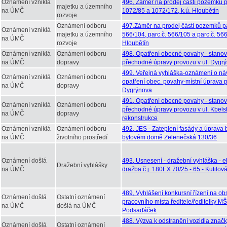
Oznámení vzniklá
496, Záměr na prodej částí pozemků pa
majetku a územního
na ÚMČ
1072/85 a 1072/172, k.ú. Hloubětín
rozvoje
Oznámení odboru
497,Záměr na prodej částí pozemků pa
Oznámení vzniklá
majetku a územního
566/104, parc.č. 566/105 a parc.č. 566
na ÚMČ
rozvoje
Hloubětín
Oznámení vzniklá
Oznámení odboru
498, Opatření obecné povahy - stanov
na ÚMČ
dopravy
přechodné úpravy provozu v ul. Dygr
499, Veřejná vyhláška-oznámení o ná
Oznámení vzniklá
Oznámení odboru
opatření obec. povahy-místní úprava p
na ÚMČ
dopravy
Dygrýnova
491, Opatření obecné povahy - stanov
Oznámení vzniklá
Oznámení odboru
přechodné úpravy provozu v ul. Kbels
na ÚMČ
dopravy
rekonstrukce
Oznámení vzniklá
Oznámení odboru
492, JES - Zateplení fasády a úprava
na ÚMČ
životního prostředí
bytovém domě Zelenečská 130/36
Oznámení došlá
493, Usnesení - dražební vyhláška - e
Dražební vyhlášky
na ÚMČ
dražba č.j. 180EX 70/25 - 65 - Kutilov
489, Vyhlášení konkursní řízení na ob
Oznámení došlá
Ostatní oznámení
pracovního místa ředitele/ředitelky MŠ
na ÚMČ
došlá na ÚMČ
Podsaďáček
488, Výzva k odstranění vozidla znač
Oznámení došlá
Ostatní oznámení