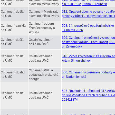
na ÚMČ
hlavního města Prahy
č.p. 510 - 512, Praha - Hloubětín
Oznámení došlá
Oznámení Magistrátu
512, Opatření obecné povahy - opatř
na ÚMČ
hlavního města Prahy
povahy v rámci 2. etapy rekonstrukce 
Oznámení odboru
Oznámení vzniklá
508, 14. rozpočtové opatření městské 
řízení ekonomiky a
na ÚMČ
14 na rok 2026
školství
509, Oznámení o možnosti vyzvednou
Oznámení došlá
Ostatní oznámení
odstraněné vozidlo - Ford Transit, RZ
na ÚMČ
došlá na ÚMČ
ul. Zelenečská
Oznámení došlá
Ostatní oznámení
510, Výzva k vyzvednutí zásilky pro ad
na ÚMČ
došlá na ÚMČ
Artem Simonishchev
Oznámení PRE o
Oznámení došlá
506, Oznámení o přerušení dodávky el
dodávkách elektrické
na ÚMČ
ul. Nademlejnská
energie
507, Rozhodnutí - připojení BTS A9B
Oznámení došlá
Ostatní oznámení
do sítě Vodafone Czech republic a.s.
na ÚMČ
došlá na ÚMČ
202411874