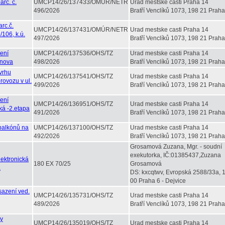
rc. č.
UMCP14/26/137433/OMÚR/NETR
Urad mestske casti Praha 14
496/2026
Bratří Venclíků 1073, 198 21 Praha
rc.č.
UMCP14/26/137431/OMÚR/NETR
Urad mestske casti Praha 14
/106, k.ú.
497/2026
Bratří Venclíků 1073, 198 21 Praha
ení
UMCP14/26/137536/OHS/TZ
Urad mestske casti Praha 14
ýnova
498/2026
Bratří Venclíků 1073, 198 21 Praha
vrhu
UMCP14/26/137541/OHS/TZ
Urad mestske casti Praha 14
rovozu v ul.
499/2026
Bratří Venclíků 1073, 198 21 Praha
ení
UMCP14/26/136951/OHS/TZ
Urad mestske casti Praha 14
ká -2.etapa
491/2026
Bratří Venclíků 1073, 198 21 Praha
 balkónů na
UMCP14/26/137100/OHS/TZ
Urad mestske casti Praha 14
492/2026
Bratří Venclíků 1073, 198 21 Praha
Grosamová Zuzana, Mgr. - soudní
exekutorka, IČ:01385437,Zuzana
lektronická
180 EX 70/25
Grosamová
á
DS: kxcqtwv, Evropská 2588/33a, 
00 Praha 6 - Dejvice
sazení ved.
UMCP14/26/135731/OHS/TZ
Urad mestske casti Praha 14
489/2026
Bratří Venclíků 1073, 198 21 Praha
ky
UMCP14/26/135019/OHS/TZ
Urad mestske casti Praha 14