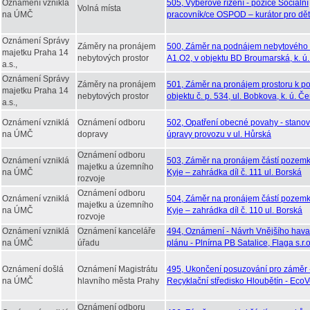
Oznámení vzniklá
505, Výběrové řízení - pozice Sociální
Volná místa
na ÚMČ
pracovník/ce OSPOD – kurátor pro dět
Oznámení Správy
Záměry na pronájem
500, Záměr na podnájem nebytového p
majetku Praha 14
nebytových prostor
A1.O2, v objektu BD Broumarská, k. ú.
a.s.,
Oznámení Správy
Záměry na pronájem
501, Záměr na pronájem prostoru k po
majetku Praha 14
nebytových prostor
objektu č. p. 534, ul. Bobkova, k. ú. Č
a.s.,
Oznámení vzniklá
Oznámení odboru
502, Opatření obecné povahy - stanov
na ÚMČ
dopravy
úpravy provozu v ul. Hůrská
Oznámení odboru
Oznámení vzniklá
503, Záměr na pronájem částí pozemků
majetku a územního
na ÚMČ
Kyje – zahrádka díl č. 111 ul. Borská
rozvoje
Oznámení odboru
Oznámení vzniklá
504, Záměr na pronájem částí pozemků
majetku a územního
na ÚMČ
Kyje – zahrádka díl č. 110 ul. Borská
rozvoje
Oznámení vzniklá
Oznámení kanceláře
494, Oznámení - Návrh Vnějšího havar
na ÚMČ
úřadu
plánu - Plnírna PB Satalice, Flaga s.r.o
Oznámení došlá
Oznámení Magistrátu
495, Ukončení posuzování pro záměr 
na ÚMČ
hlavního města Prahy
Recyklační středisko Hloubětín - Eco
Oznámení odboru