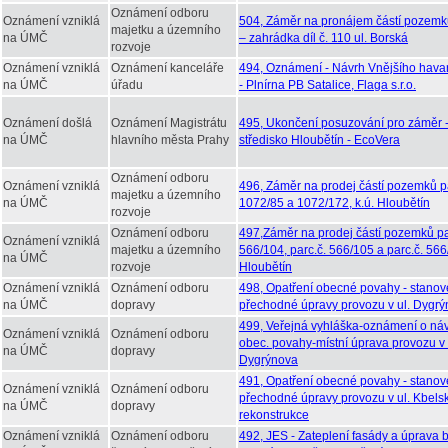
Oznámení odboru
Oznámení vzniklá
504, Záměr na pronájem částí pozemků
majetku a územního
na ÚMČ
– zahrádka díl č. 110 ul. Borská
rozvoje
Oznámení vzniklá
Oznámení kanceláře
494, Oznámení - Návrh Vnějšího havar
na ÚMČ
úřadu
- Plnírna PB Satalice, Flaga s.r.o.
Oznámení došlá
Oznámení Magistrátu
495, Ukončení posuzování pro záměr 
na ÚMČ
hlavního města Prahy
středisko Hloubětín - EcoVera
Oznámení odboru
Oznámení vzniklá
496, Záměr na prodej částí pozemků pa
majetku a územního
na ÚMČ
1072/85 a 1072/172, k.ú. Hloubětín
rozvoje
Oznámení odboru
497,Záměr na prodej částí pozemků pa
Oznámení vzniklá
majetku a územního
566/104, parc.č. 566/105 a parc.č. 566/
na ÚMČ
rozvoje
Hloubětín
Oznámení vzniklá
Oznámení odboru
498, Opatření obecné povahy - stanov
na ÚMČ
dopravy
přechodné úpravy provozu v ul. Dygr
499, Veřejná vyhláška-oznámení o náv
Oznámení vzniklá
Oznámení odboru
obec. povahy-místní úprava provozu v 
na ÚMČ
dopravy
Dygrýnova
491, Opatření obecné povahy - stanov
Oznámení vzniklá
Oznámení odboru
přechodné úpravy provozu v ul. Kbels
na ÚMČ
dopravy
rekonstrukce
Oznámení vzniklá
Oznámení odboru
492, JES - Zateplení fasády a úprava 