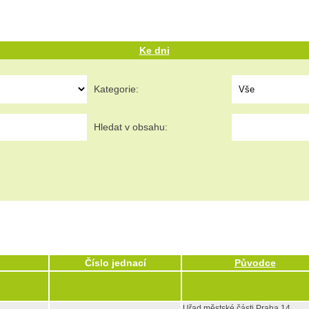
Ke dni
Kategorie:
Hledat v obsahu:
Číslo jednací
Původce
Uřad městské části Praha 14,