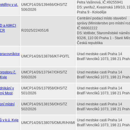
Petra Vašinová, IČ:49255941
ktřiny v ul.
UMCP14/26/139466/OHS/TZ
DS: ywrifu2, Kvasinská 189/10, 1
506/2026
Praha 9 - Koloděje
Centrální podací místo stavební
správy (Ministerstvo pro místní roz
UD a A9KCI
IČ:66002222
 ACR
R/2025/224051/6
DS: kbt8xbr, Staroměstské náměst
932/6, 110 00 Praha 1 - Staré Měs
Česká republika
 pracovník/ce
Urad mestske casti Praha 14
UMCP14/26/138766/KT-PO/TL
Bratří Venclíků 1073, 198 21 Prah
rostoru č.
UMCP14/26/137947/OHS/TZ
Urad mestske casti Praha 14
 Kyje
500/2026
Bratří Venclíků 1073, 198 21 Prah
dnikání v
UMCP14/26/137958/OHS/TZ
Urad mestske casti Praha 14
erný Most
501/2026
Bratří Venclíků 1073, 198 21 Prah
ní místní
UMCP14/26/138156/OHS/TZ
Urad mestske casti Praha 14
502/2026
Bratří Venclíků 1073, 198 21 Prah
 v k.ú. Kyje
Urad mestske casti Praha 14
UMCP14/26/138076/OMUR/HAMI
Bratří Venclíků 1073, 198 21 Prah