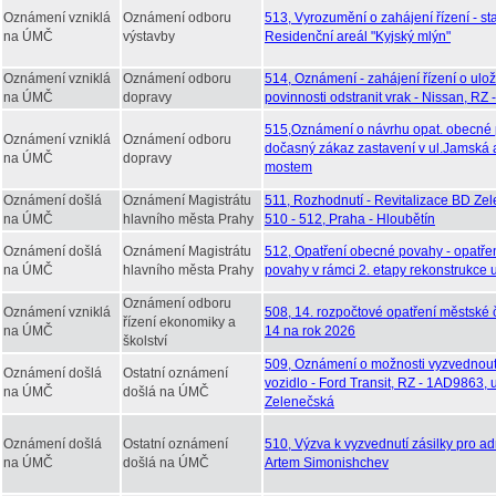
Oznámení vzniklá
Oznámení odboru
513, Vyrozumění o zahájení řízení - st
na ÚMČ
výstavby
Residenční areál "Kyjský mlýn"
Oznámení vzniklá
Oznámení odboru
514, Oznámení - zahájení řízení o ulo
na ÚMČ
dopravy
povinnosti odstranit vrak - Nissan, RZ
515,Oznámení o návrhu opat. obecné
Oznámení vzniklá
Oznámení odboru
dočasný zákaz zastavení v ul.Jamská
na ÚMČ
dopravy
mostem
Oznámení došlá
Oznámení Magistrátu
511, Rozhodnutí - Revitalizace BD Zel
na ÚMČ
hlavního města Prahy
510 - 512, Praha - Hloubětín
Oznámení došlá
Oznámení Magistrátu
512, Opatření obecné povahy - opatře
na ÚMČ
hlavního města Prahy
povahy v rámci 2. etapy rekonstrukce u
Oznámení odboru
Oznámení vzniklá
508, 14. rozpočtové opatření městské 
řízení ekonomiky a
na ÚMČ
14 na rok 2026
školství
509, Oznámení o možnosti vyzvednou
Oznámení došlá
Ostatní oznámení
vozidlo - Ford Transit, RZ - 1AD9863, u
na ÚMČ
došlá na ÚMČ
Zelenečská
Oznámení došlá
Ostatní oznámení
510, Výzva k vyzvednutí zásilky pro ad
na ÚMČ
došlá na ÚMČ
Artem Simonishchev