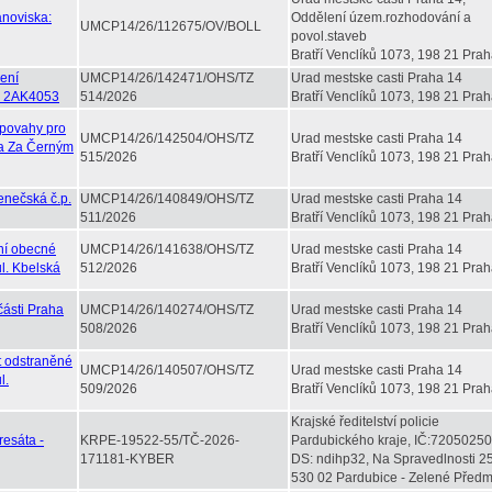
anoviska:
Oddělení územ.rozhodování a
UMCP14/26/112675/OV/BOLL
povol.staveb
Bratří Venclíků 1073, 198 21 Prah
žení
UMCP14/26/142471/OHS/TZ
Urad mestske casti Praha 14
 - 2AK4053
514/2026
Bratří Venclíků 1073, 198 21 Prah
 povahy pro
UMCP14/26/142504/OHS/TZ
Urad mestske casti Praha 14
 a Za Černým
515/2026
Bratří Venclíků 1073, 198 21 Prah
enečská č.p.
UMCP14/26/140849/OHS/TZ
Urad mestske casti Praha 14
511/2026
Bratří Venclíků 1073, 198 21 Prah
ní obecné
UMCP14/26/141638/OHS/TZ
Urad mestske casti Praha 14
l. Kbelská
512/2026
Bratří Venclíků 1073, 198 21 Prah
části Praha
UMCP14/26/140274/OHS/TZ
Urad mestske casti Praha 14
508/2026
Bratří Venclíků 1073, 198 21 Prah
t odstraněné
UMCP14/26/140507/OHS/TZ
Urad mestske casti Praha 14
l.
509/2026
Bratří Venclíků 1073, 198 21 Prah
Krajské ředitelství policie
resáta -
KRPE-19522-55/TČ-2026-
Pardubického kraje, IČ:72050250
171181-KYBER
DS: ndihp32, Na Spravedlnosti 2
530 02 Pardubice - Zelené Předm