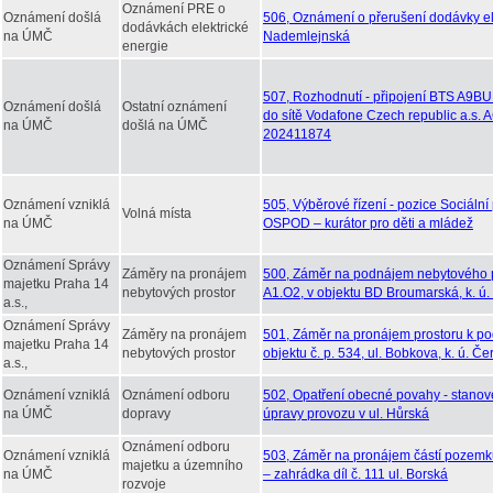
Oznámení PRE o
Oznámení došlá
506, Oznámení o přerušení dodávky ele
dodávkách elektrické
na ÚMČ
Nademlejnská
energie
507, Rozhodnutí - připojení BTS A9B
Oznámení došlá
Ostatní oznámení
do sítě Vodafone Czech republic a.s.
na ÚMČ
došlá na ÚMČ
202411874
Oznámení vzniklá
505, Výběrové řízení - pozice Sociální
Volná místa
na ÚMČ
OSPOD – kurátor pro děti a mládež
Oznámení Správy
Záměry na pronájem
500, Záměr na podnájem nebytového p
majetku Praha 14
nebytových prostor
A1.O2, v objektu BD Broumarská, k. ú.
a.s.,
Oznámení Správy
Záměry na pronájem
501, Záměr na pronájem prostoru k po
majetku Praha 14
nebytových prostor
objektu č. p. 534, ul. Bobkova, k. ú. Č
a.s.,
Oznámení vzniklá
Oznámení odboru
502, Opatření obecné povahy - stanove
na ÚMČ
dopravy
úpravy provozu v ul. Hůrská
Oznámení odboru
Oznámení vzniklá
503, Záměr na pronájem částí pozemků
majetku a územního
na ÚMČ
– zahrádka díl č. 111 ul. Borská
rozvoje