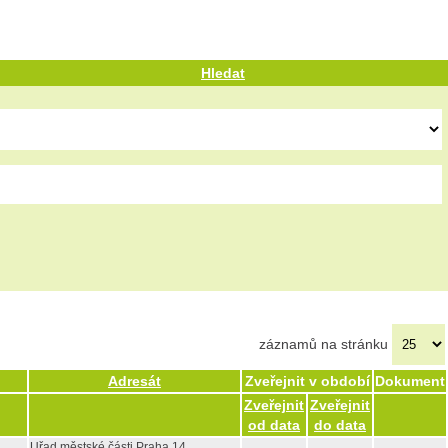
Hledat
záznamů na stránku
Adresát
Zveřejnit v období
Dokument
Zveřejnit
Zveřejnit
od data
do data
Uřad městské části Praha 14,