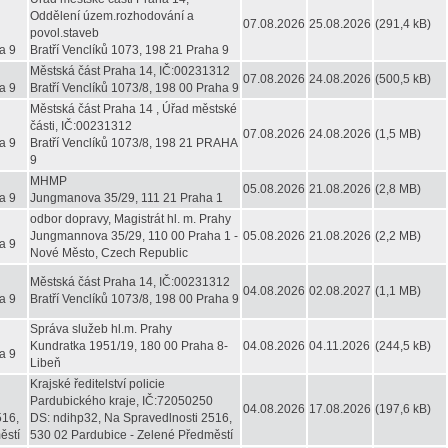
Oddělení územ.rozhodování a
07.08.2026
25.08.2026
(291,4 kB)
povol.staveb
a 9
Bratří Venclíků 1073, 198 21 Praha 9
Městská část Praha 14, IČ:00231312
07.08.2026
24.08.2026
(500,5 kB)
a 9
Bratří Venclíků 1073/8, 198 00 Praha 9
Městská část Praha 14 , Úřad městské
části, IČ:00231312
07.08.2026
24.08.2026
(1,5 MB)
a 9
Bratří Venclíků 1073/8, 198 21 PRAHA
9
MHMP
05.08.2026
21.08.2026
(2,8 MB)
a 9
Jungmanova 35/29, 111 21 Praha 1
odbor dopravy, Magistrát hl. m. Prahy
Jungmannova 35/29, 110 00 Praha 1 -
05.08.2026
21.08.2026
(2,2 MB)
a 9
Nové Město, Czech Republic
Městská část Praha 14, IČ:00231312
04.08.2026
02.08.2027
(1,1 MB)
a 9
Bratří Venclíků 1073/8, 198 00 Praha 9
Správa služeb hl.m. Prahy
Kundratka 1951/19, 180 00 Praha 8-
04.08.2026
04.11.2026
(244,5 kB)
a 9
Libeň
Krajské ředitelství policie
Pardubického kraje, IČ:72050250
04.08.2026
17.08.2026
(197,6 kB)
516,
DS: ndihp32, Na Spravedlnosti 2516,
ěstí
530 02 Pardubice - Zelené Předměstí