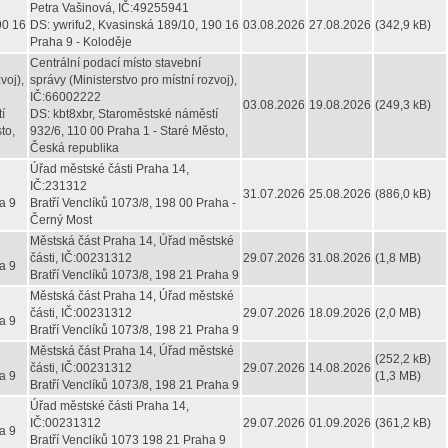
Petra Vašinová, IČ:49255941
90 16
DS: ywrifu2, Kvasinská 189/10, 190 16
03.08.2026
27.08.2026
(342,9 kB)
Praha 9 - Koloděje
Centrální podací místo stavební
voj),
správy (Ministerstvo pro místní rozvoj),
IČ:66002222
03.08.2026
19.08.2026
(249,3 kB)
í
DS: kbt8xbr, Staroměstské náměstí
to,
932/6, 110 00 Praha 1 - Staré Město,
Česká republika
Úřad městské části Praha 14,
IČ:231312
31.07.2026
25.08.2026
(886,0 kB)
a 9
Bratří Venclíků 1073/8, 198 00 Praha -
Černý Most
Městská část Praha 14, Úřad městské
části, IČ:00231312
29.07.2026
31.08.2026
(1,8 MB)
a 9
Bratří Venclíků 1073/8, 198 21 Praha 9
Městská část Praha 14, Úřad městské
části, IČ:00231312
29.07.2026
18.09.2026
(2,0 MB)
a 9
Bratří Venclíků 1073/8, 198 21 Praha 9
Městská část Praha 14, Úřad městské
(252,2 kB)
části, IČ:00231312
29.07.2026
14.08.2026
a 9
(1,3 MB)
Bratří Venclíků 1073/8, 198 21 Praha 9
Úřad městské části Praha 14,
IČ:00231312
29.07.2026
01.09.2026
(361,2 kB)
a 9
Bratří Venclíků 1073 198 21 Praha 9