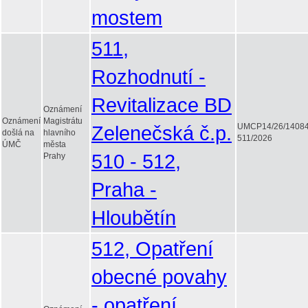
mostem
511,
Rozhodnutí -
Revitalizace BD
Oznámení
Oznámení
Magistrátu
Zelenečská č.p.
UMCP14/26/1408
došlá na
hlavního
511/2026
ÚMČ
města
510 - 512,
Prahy
Praha -
Hloubětín
512, Opatření
obecné povahy
- opatření