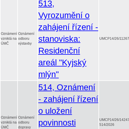
513,
Vyrozumění o
zahájení řízení -
Oznámení
Oznámení
stanoviska:
vzniklá na
odboru
UMCP14/26/1126
ÚMČ
výstavby
Residenční
areál "Kyjský
mlýn"
514, Oznámení
- zahájení řízení
o uložení
Oznámení
Oznámení
povinnosti
UMCP14/26/1424
vzniklá na
odboru
514/2026
ÚMČ
dopravy