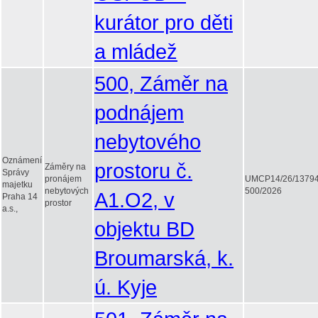
kurátor pro děti
a mládež
500, Záměr na
podnájem
nebytového
Oznámení
prostoru č.
Záměry na
Správy
pronájem
UMCP14/26/1379
majetku
nebytových
500/2026
A1.O2, v
Praha 14
prostor
a.s.,
objektu BD
Broumarská, k.
ú. Kyje