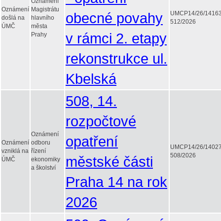
Oznámení
Oznámení
Magistrátu
obecné povahy
UMCP14/26/1416
došlá na
hlavního
512/2026
ÚMČ
města
v rámci 2. etapy
Prahy
rekonstrukce ul.
Kbelská
508, 14.
rozpočtové
Oznámení
opatření
Oznámení
odboru
UMCP14/26/1402
vzniklá na
řízení
508/2026
městské části
ÚMČ
ekonomiky
a školství
Praha 14 na rok
2026