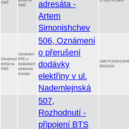
došlá na
171181-KYBER
adresáta -
ÚMČ
ÚMČ
Artem
Simonishchev
506, Oznámení
o přerušení
Oznámení
Oznámení
PRE o
dodávky
UMCP14/26/1394
došlá na
dodávkách
506/2026
ÚMČ
elektrické
elektřiny v ul.
energie
Nademlejnská
507,
Rozhodnutí -
připojení BTS