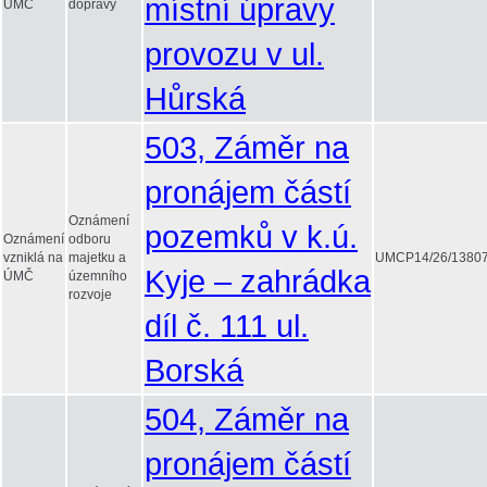
místní úpravy
ÚMČ
dopravy
provozu v ul.
Hůrská
503, Záměr na
pronájem částí
Oznámení
pozemků v k.ú.
Oznámení
odboru
vzniklá na
majetku a
UMCP14/26/1380
Kyje – zahrádka
ÚMČ
územního
rozvoje
díl č. 111 ul.
Borská
504, Záměr na
pronájem částí