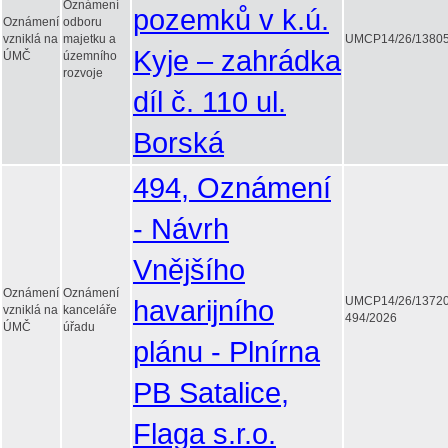
Oznámení
pozemků v k.ú.
Oznámení
odboru
vzniklá na
majetku a
UMCP14/26/1380
Kyje – zahrádka
ÚMČ
územního
rozvoje
díl č. 110 ul.
Borská
494, Oznámení
- Návrh
Vnějšího
Oznámení
Oznámení
havarijního
UMCP14/26/1372
vzniklá na
kanceláře
494/2026
ÚMČ
úřadu
plánu - Plnírna
PB Satalice,
Flaga s.r.o.