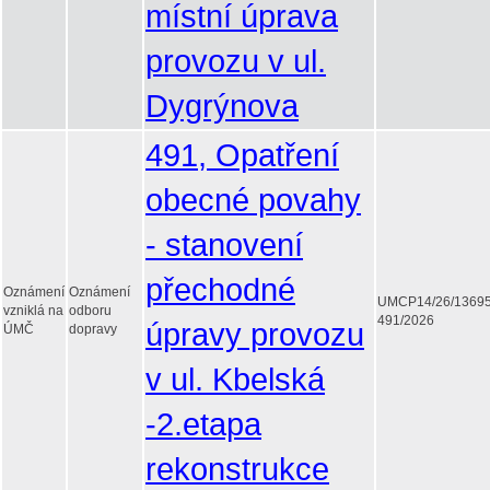
místní úprava
provozu v ul.
Dygrýnova
491, Opatření
obecné povahy
- stanovení
přechodné
Oznámení
Oznámení
UMCP14/26/1369
vzniklá na
odboru
491/2026
úpravy provozu
ÚMČ
dopravy
v ul. Kbelská
-2.etapa
rekonstrukce