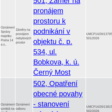
501, Záměr na
pronájem
prostoru k
Oznámení
podnikání v
Záměry na
Správy
pronájem
UMCP14/26/1379
majetku
nebytových
501/2026
objektu č. p.
Praha 14
prostor
a.s.,
534, ul.
Bobkova, k. ú.
Černý Most
502, Opatření
obecné povahy
- stanovení
Oznámení
Oznámení
UMCP14/26/1381
vzniklá na
odboru
502/2026