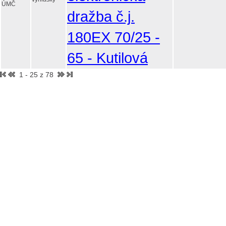
ÚMČ
dražba č.j.
180EX 70/25 -
65 - Kutilová
1 - 25 z 78