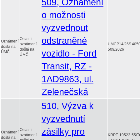
509, Oznámení
o možnosti
vyzvednout
odstraněné
Ostatní
Oznámení
oznámení
UMCP14/26/1405
došlá na
došlá na
509/2026
vozidlo - Ford
ÚMČ
ÚMČ
Transit, RZ -
1AD9863, ul.
Zelenečská
510, Výzva k
vyzvednutí
zásilky pro
Ostatní
Oznámení
oznámení
KRPE-19522-55/T
došlá na