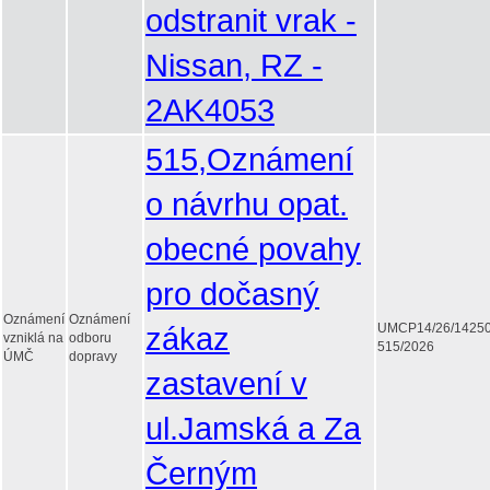
odstranit vrak -
Nissan, RZ -
2AK4053
515,Oznámení
o návrhu opat.
obecné povahy
pro dočasný
Oznámení
Oznámení
zákaz
UMCP14/26/1425
vzniklá na
odboru
515/2026
ÚMČ
dopravy
zastavení v
ul.Jamská a Za
Černým