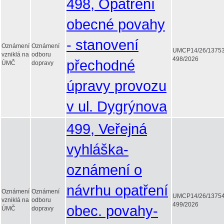
498, Opatření
obecné povahy
- stanovení
Oznámení
Oznámení
UMCP14/26/1375
vzniklá na
odboru
498/2026
přechodné
ÚMČ
dopravy
úpravy provozu
v ul. Dygrýnova
499, Veřejná
vyhláška-
oznámení o
návrhu opatření
Oznámení
Oznámení
UMCP14/26/1375
vzniklá na
odboru
499/2026
obec. povahy-
ÚMČ
dopravy