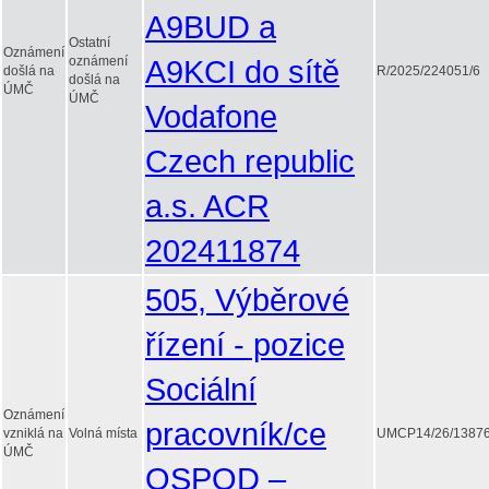
A9BUD a
Ostatní
Oznámení
oznámení
A9KCI do sítě
došlá na
R/2025/224051/6
došlá na
ÚMČ
ÚMČ
Vodafone
Czech republic
a.s. ACR
202411874
505, Výběrové
řízení - pozice
Sociální
Oznámení
pracovník/ce
vzniklá na
Volná místa
UMCP14/26/13876
ÚMČ
OSPOD –