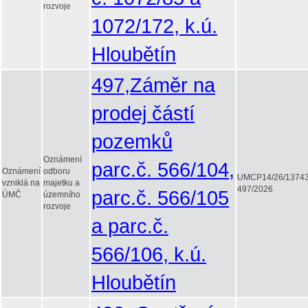
rozvoje
1072/172, k.ú.
Hloubětín
497,Záměr na
prodej částí
pozemků
Oznámení
parc.č. 566/104,
Oznámení
odboru
UMCP14/26/1374
vzniklá na
majetku a
497/2026
parc.č. 566/105
ÚMČ
územního
rozvoje
a parc.č.
566/106, k.ú.
Hloubětín