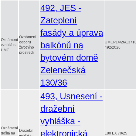
492, JES -
Zateplení
fasády a úprava
Oznámení
Oznámení
odboru
balkónů na
UMCP14/26/1371
vzniklá na
životního
492/2026
ÚMČ
prostředí
bytovém domě
Zelenečská
130/36
493, Usnesení -
dražební
vyhláška -
Oznámení
Dražební
elektronická
došlá na
180 EX 70/25
vyhlášky