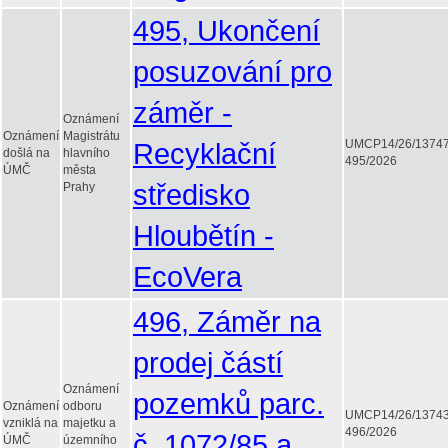
495, Ukončení
posuzování pro
záměr -
Oznámení
Oznámení
Magistrátu
Recyklační
UMCP14/26/1374
došlá na
hlavního
495/2026
ÚMČ
města
středisko
Prahy
Hloubětín -
EcoVera
496, Záměr na
prodej částí
Oznámení
pozemků parc.
Oznámení
odboru
UMCP14/26/1374
vzniklá na
majetku a
496/2026
č. 1072/85 a
ÚMČ
územního