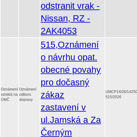
odstranit vrak -
Nissan, RZ -
2AK4053
515,Oznámení
o návrhu opat.
obecné povahy
pro dočasný
Oznámení
Oznámení
zákaz
UMCP14/26/1425
vzniklá na
odboru
515/2026
ÚMČ
dopravy
zastavení v
ul.Jamská a Za
Černým