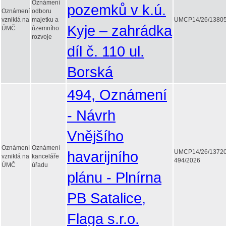
Oznámení
pozemků v k.ú.
Oznámení
odboru
vzniklá na
majetku a
UMCP14/26/1380
Kyje – zahrádka
ÚMČ
územního
rozvoje
díl č. 110 ul.
Borská
494, Oznámení
- Návrh
Vnějšího
Oznámení
Oznámení
havarijního
UMCP14/26/1372
vzniklá na
kanceláře
494/2026
ÚMČ
úřadu
plánu - Plnírna
PB Satalice,
Flaga s.r.o.