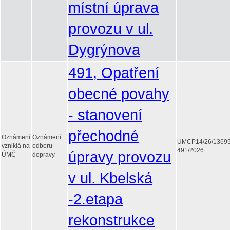
místní úprava
provozu v ul.
Dygrýnova
491, Opatření
obecné povahy
- stanovení
přechodné
Oznámení
Oznámení
UMCP14/26/1369
vzniklá na
odboru
491/2026
úpravy provozu
ÚMČ
dopravy
v ul. Kbelská
-2.etapa
rekonstrukce