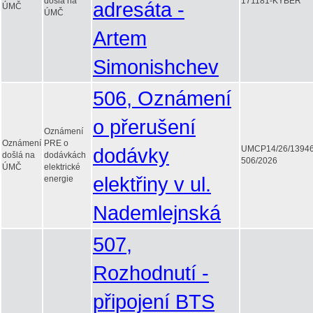
došlá na
171181-KYBER
adresáta -
ÚMČ
ÚMČ
Artem
Simonishchev
506, Oznámení
o přerušení
Oznámení
Oznámení
PRE o
dodávky
UMCP14/26/1394
došlá na
dodávkách
506/2026
ÚMČ
elektrické
elektřiny v ul.
energie
Nademlejnská
507,
Rozhodnutí -
připojení BTS