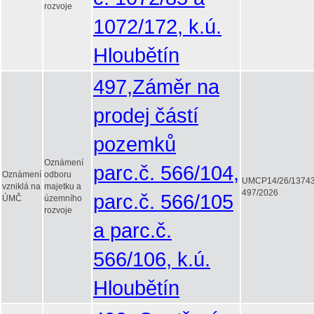
rozvoje
1072/172, k.ú.
Hloubětín
497,Záměr na
prodej částí
pozemků
Oznámení
parc.č. 566/104,
Oznámení
odboru
UMCP14/26/1374
vzniklá na
majetku a
497/2026
parc.č. 566/105
ÚMČ
územního
rozvoje
a parc.č.
566/106, k.ú.
Hloubětín