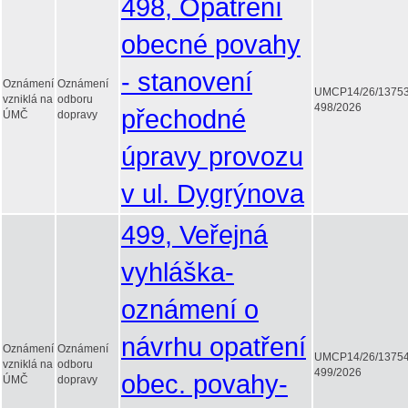
498, Opatření
obecné povahy
- stanovení
Oznámení
Oznámení
UMCP14/26/1375
vzniklá na
odboru
498/2026
přechodné
ÚMČ
dopravy
úpravy provozu
v ul. Dygrýnova
499, Veřejná
vyhláška-
oznámení o
návrhu opatření
Oznámení
Oznámení
UMCP14/26/1375
vzniklá na
odboru
499/2026
obec. povahy-
ÚMČ
dopravy