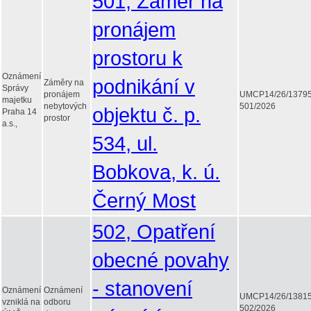
501, Záměr na
pronájem
prostoru k
Oznámení
podnikání v
Záměry na
Správy
pronájem
UMCP14/26/1379
majetku
nebytových
501/2026
objektu č. p.
Praha 14
prostor
a.s.,
534, ul.
Bobkova, k. ú.
Černý Most
502, Opatření
obecné povahy
- stanovení
Oznámení
Oznámení
UMCP14/26/1381
vzniklá na
odboru
502/2026