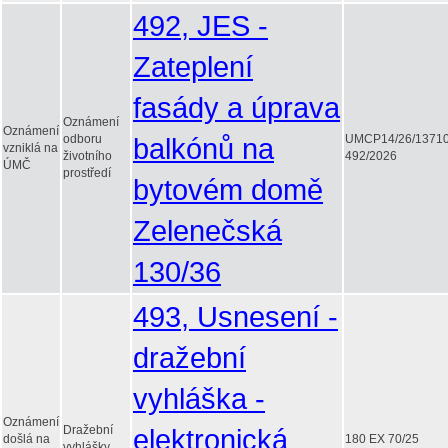
492, JES -
Zateplení
fasády a úprava
Oznámení
Oznámení
odboru
balkónů na
UMCP14/26/1371
vzniklá na
životního
492/2026
ÚMČ
prostředí
bytovém domě
Zelenečská
130/36
493, Usnesení -
dražební
vyhláška -
Oznámení
Dražební
elektronická
došlá na
180 EX 70/25
vyhlášky