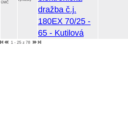
ÚMČ
dražba č.j.
180EX 70/25 -
65 - Kutilová
1 - 25 z 78