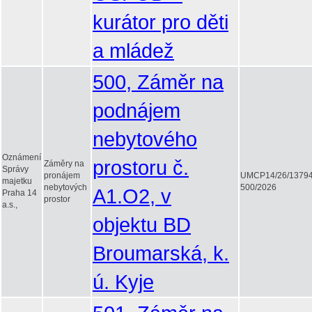
kurátor pro děti
a mládež
500, Záměr na
podnájem
nebytového
Oznámení
prostoru č.
Záměry na
Správy
pronájem
UMCP14/26/1379
majetku
nebytových
500/2026
A1.O2, v
Praha 14
prostor
a.s.,
objektu BD
Broumarská, k.
ú. Kyje