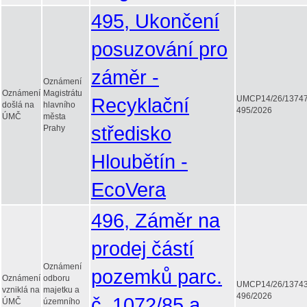
495, Ukončení
posuzování pro
záměr -
Oznámení
Oznámení
Magistrátu
Recyklační
UMCP14/26/1374
došlá na
hlavního
495/2026
ÚMČ
města
středisko
Prahy
Hloubětín -
EcoVera
496, Záměr na
prodej částí
Oznámení
pozemků parc.
Oznámení
odboru
UMCP14/26/1374
vzniklá na
majetku a
496/2026
č. 1072/85 a
ÚMČ
územního