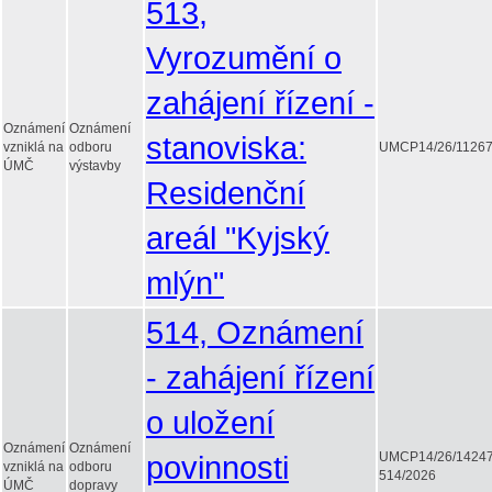
513,
Vyrozumění o
zahájení řízení -
Oznámení
Oznámení
stanoviska:
vzniklá na
odboru
UMCP14/26/1126
ÚMČ
výstavby
Residenční
areál "Kyjský
mlýn"
514, Oznámení
- zahájení řízení
o uložení
Oznámení
Oznámení
povinnosti
UMCP14/26/1424
vzniklá na
odboru
514/2026
ÚMČ
dopravy