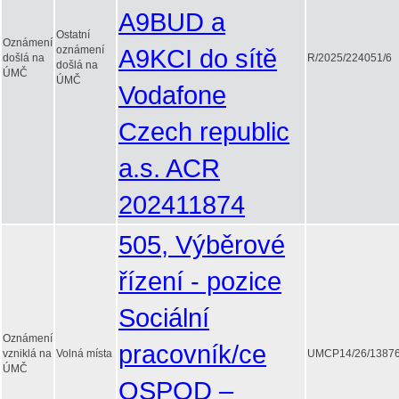
A9BUD a
Ostatní
Oznámení
oznámení
A9KCI do sítě
došlá na
R/2025/224051/6
došlá na
ÚMČ
ÚMČ
Vodafone
Czech republic
a.s. ACR
202411874
505, Výběrové
řízení - pozice
Sociální
Oznámení
pracovník/ce
vzniklá na
Volná místa
UMCP14/26/13876
ÚMČ
OSPOD –