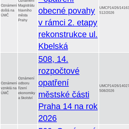
Oznámení
Oznámení
Magistrátu
obecné povahy
UMCP14/26/1416
došlá na
hlavního
512/2026
ÚMČ
města
v rámci 2. etapy
Prahy
rekonstrukce ul.
Kbelská
508, 14.
rozpočtové
Oznámení
opatření
Oznámení
odboru
UMCP14/26/1402
vzniklá na
řízení
508/2026
městské části
ÚMČ
ekonomiky
a školství
Praha 14 na rok
2026