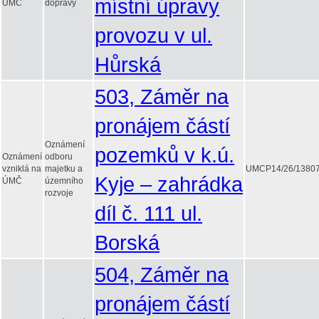
místní úpravy
ÚMČ
dopravy
provozu v ul.
Hůrská
503, Záměr na
pronájem částí
Oznámení
pozemků v k.ú.
Oznámení
odboru
vzniklá na
majetku a
UMCP14/26/1380
Kyje – zahrádka
ÚMČ
územního
rozvoje
díl č. 111 ul.
Borská
504, Záměr na
pronájem částí