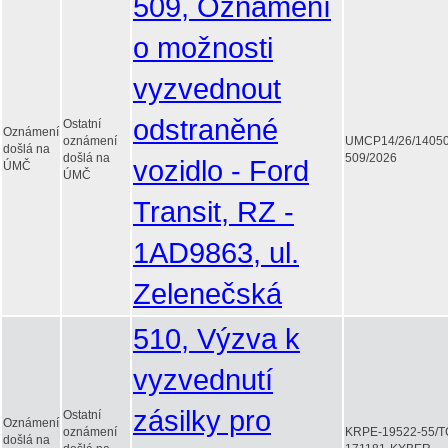
509, Oznámení
o možnosti
vyzvednout
odstraněné
Ostatní
Oznámení
oznámení
UMCP14/26/1405
došlá na
došlá na
509/2026
vozidlo - Ford
ÚMČ
ÚMČ
Transit, RZ -
1AD9863, ul.
Zelenečská
510, Výzva k
vyzvednutí
zásilky pro
Ostatní
Oznámení
oznámení
KRPE-19522-55/T
došlá na