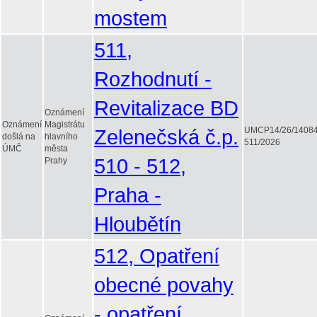
mostem
511,
Rozhodnutí -
Revitalizace BD
Oznámení
Oznámení
Magistrátu
Zelenečská č.p.
UMCP14/26/1408
došlá na
hlavního
511/2026
ÚMČ
města
510 - 512,
Prahy
Praha -
Hloubětín
512, Opatření
obecné povahy
- opatření