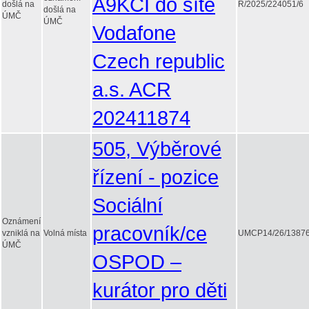
A9KCI do sítě
došlá na
R/2025/224051/6
došlá na
ÚMČ
ÚMČ
Vodafone
Czech republic
a.s. ACR
202411874
505, Výběrové
řízení - pozice
Sociální
Oznámení
pracovník/ce
vzniklá na
Volná místa
UMCP14/26/13876
ÚMČ
OSPOD –
kurátor pro děti