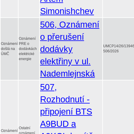
Simonishchev
506, Oznámení
o přerušení
Oznámení
Oznámení
PRE o
dodávky
UMCP14/26/1394
došlá na
dodávkách
506/2026
ÚMČ
elektrické
elektřiny v ul.
energie
Nademlejnská
507,
Rozhodnutí -
připojení BTS
A9BUD a
Ostatní
Oznámení
oznámení