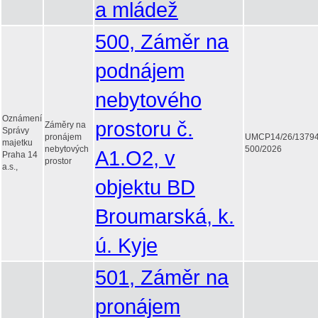
a mládež
500, Záměr na
podnájem
nebytového
Oznámení
prostoru č.
Záměry na
Správy
pronájem
UMCP14/26/1379
majetku
nebytových
500/2026
A1.O2, v
Praha 14
prostor
a.s.,
objektu BD
Broumarská, k.
ú. Kyje
501, Záměr na
pronájem