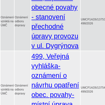
obecné povahy
- stanovení
Oznámení
Oznámení
UMCP14/26/1375
vzniklá na
odboru
498/2026
přechodné
ÚMČ
dopravy
úpravy provozu
v ul. Dygrýnova
499, Veřejná
vyhláška-
oznámení o
návrhu opatření
Oznámení
Oznámení
UMCP14/26/1375
vzniklá na
odboru
499/2026
obec. povahy-
ÚMČ
dopravy
místní úprava