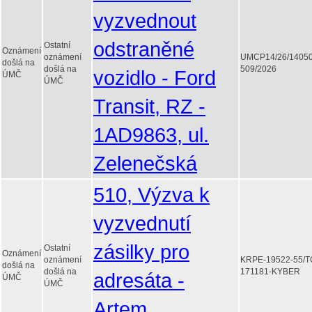
vyzvednout
odstraněné
Ostatní
Oznámení
oznámení
UMCP14/26/1405
došlá na
došlá na
509/2026
vozidlo - Ford
ÚMČ
ÚMČ
Transit, RZ -
1AD9863, ul.
Zelenečská
510, Výzva k
vyzvednutí
zásilky pro
Ostatní
Oznámení
oznámení
KRPE-19522-55/T
došlá na
došlá na
171181-KYBER
adresáta -
ÚMČ
ÚMČ
Artem