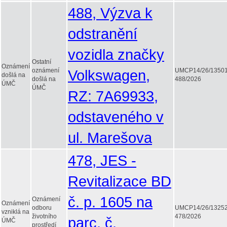
488, Výzva k
odstranění
vozidla značky
Ostatní
Oznámení
oznámení
Volkswagen,
UMCP14/26/1350
došlá na
došlá na
488/2026
ÚMČ
ÚMČ
RZ: 7A69933,
odstaveného v
ul. Marešova
478, JES -
Revitalizace BD
č. p. 1605 na
Oznámení
Oznámení
odboru
UMCP14/26/1325
vzniklá na
životního
478/2026
parc. č.
ÚMČ
prostředí