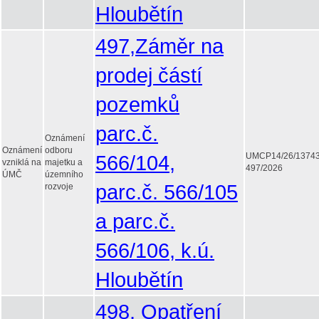
Hloubětín
497,Záměr na
prodej částí
pozemků
parc.č.
Oznámení
Oznámení
odboru
566/104,
UMCP14/26/1374
vzniklá na
majetku a
497/2026
ÚMČ
územního
parc.č. 566/105
rozvoje
a parc.č.
566/106, k.ú.
Hloubětín
498, Opatření