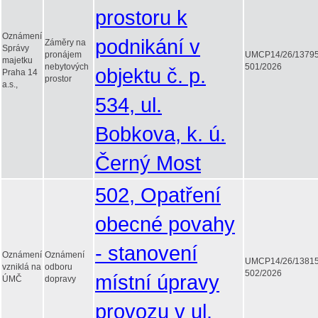
prostoru k
Oznámení
podnikání v
Záměry na
Správy
pronájem
UMCP14/26/1379
majetku
nebytových
501/2026
objektu č. p.
Praha 14
prostor
a.s.,
534, ul.
Bobkova, k. ú.
Černý Most
502, Opatření
obecné povahy
- stanovení
Oznámení
Oznámení
UMCP14/26/1381
vzniklá na
odboru
502/2026
místní úpravy
ÚMČ
dopravy
provozu v ul.