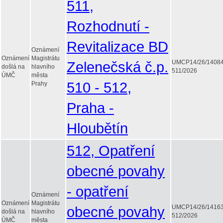
511,
Rozhodnutí -
Revitalizace BD
Oznámení
Oznámení
Magistrátu
Zelenečská č.p.
UMCP14/26/1408
došlá na
hlavního
511/2026
ÚMČ
města
510 - 512,
Prahy
Praha -
Hloubětín
512, Opatření
obecné povahy
- opatření
Oznámení
Oznámení
Magistrátu
obecné povahy
UMCP14/26/1416
došlá na
hlavního
512/2026
ÚMČ
města