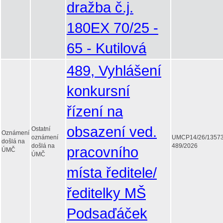
dražba č.j.
180EX 70/25 -
65 - Kutilová
489, Vyhlášení
konkursní
řízení na
obsazení ved.
Ostatní
Oznámení
oznámení
UMCP14/26/1357
došlá na
došlá na
489/2026
pracovního
ÚMČ
ÚMČ
místa ředitele/
ředitelky MŠ
Podsaďáček