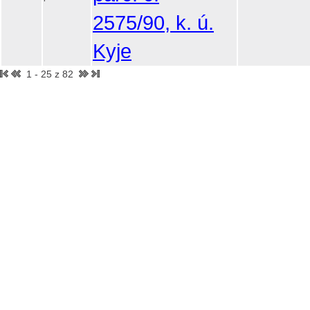
2575/90, k. ú.
Kyje
1 - 25 z 82