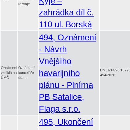
Kyje –
rozvoje
zahrádka díl č.
110 ul. Borská
494, Oznámení
- Návrh
Vnějšího
Oznámení
Oznámení
havarijního
UMCP14/26/1372
vzniklá na
kanceláře
494/2026
ÚMČ
úřadu
plánu - Plnírna
PB Satalice,
Flaga s.r.o.
495, Ukončení