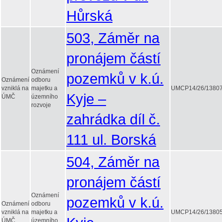
Hůrská
503, Záměr na
pronájem částí
Oznámení
pozemků v k.ú.
Oznámení
odboru
vzniklá na
majetku a
UMCP14/26/1380
Kyje –
ÚMČ
územního
rozvoje
zahrádka díl č.
111 ul. Borská
504, Záměr na
pronájem částí
Oznámení
pozemků v k.ú.
Oznámení
odboru
vzniklá na
majetku a
UMCP14/26/1380
ÚMČ
územního