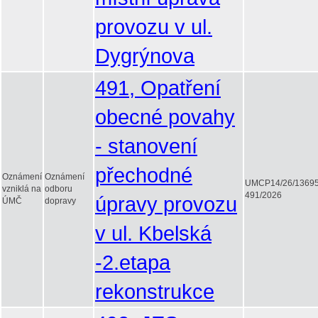
provozu v ul.
Dygrýnova
491, Opatření
obecné povahy
- stanovení
přechodné
Oznámení
Oznámení
UMCP14/26/1369
vzniklá na
odboru
491/2026
úpravy provozu
ÚMČ
dopravy
v ul. Kbelská
-2.etapa
rekonstrukce