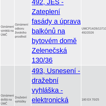
492, JES -
Zateplení
fasády a úprava
Oznámení
Oznámení
odboru
balkónů na
UMCP14/26/1371
vzniklá na
životního
492/2026
ÚMČ
prostředí
bytovém domě
Zelenečská
130/36
493, Usnesení -
dražební
vyhláška -
Oznámení
Dražební
elektronická
došlá na
180 EX 70/25
vyhlášky
ÚMČ