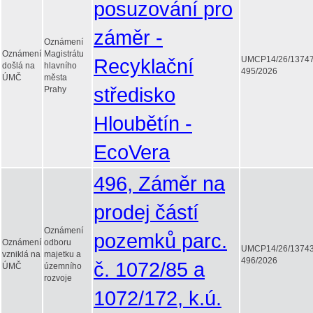
posuzování pro
záměr -
Oznámení
Oznámení
Magistrátu
Recyklační
UMCP14/26/1374
došlá na
hlavního
495/2026
ÚMČ
města
středisko
Prahy
Hloubětín -
EcoVera
496, Záměr na
prodej částí
Oznámení
pozemků parc.
Oznámení
odboru
UMCP14/26/1374
vzniklá na
majetku a
496/2026
č. 1072/85 a
ÚMČ
územního
rozvoje
1072/172, k.ú.