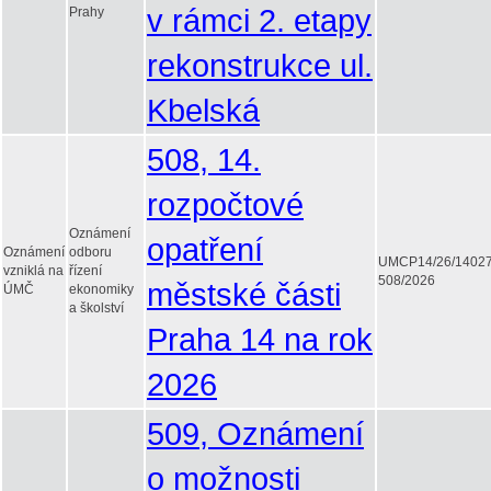
v rámci 2. etapy
Prahy
rekonstrukce ul.
Kbelská
508, 14.
rozpočtové
Oznámení
opatření
Oznámení
odboru
UMCP14/26/1402
vzniklá na
řízení
508/2026
městské části
ÚMČ
ekonomiky
a školství
Praha 14 na rok
2026
509, Oznámení
o možnosti