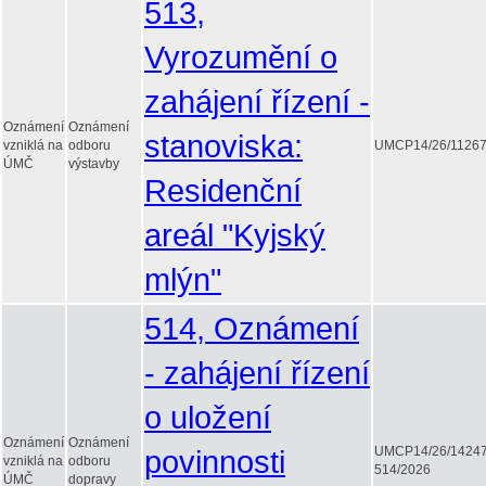
513,
Vyrozumění o
zahájení řízení -
Oznámení
Oznámení
stanoviska:
vzniklá na
odboru
UMCP14/26/1126
ÚMČ
výstavby
Residenční
areál "Kyjský
mlýn"
514, Oznámení
- zahájení řízení
o uložení
Oznámení
Oznámení
povinnosti
UMCP14/26/1424
vzniklá na
odboru
514/2026
ÚMČ
dopravy