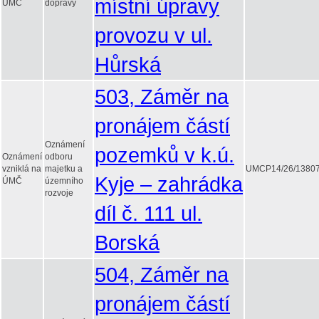
místní úpravy
ÚMČ
dopravy
provozu v ul.
Hůrská
503, Záměr na
pronájem částí
Oznámení
pozemků v k.ú.
Oznámení
odboru
vzniklá na
majetku a
UMCP14/26/1380
Kyje – zahrádka
ÚMČ
územního
rozvoje
díl č. 111 ul.
Borská
504, Záměr na
pronájem částí