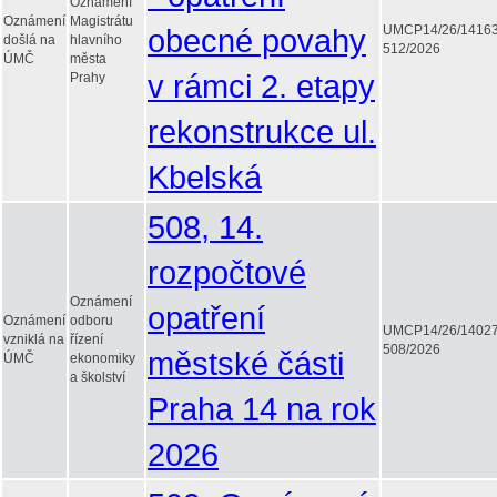
Oznámení
Oznámení
Magistrátu
obecné povahy
UMCP14/26/1416
došlá na
hlavního
512/2026
ÚMČ
města
v rámci 2. etapy
Prahy
rekonstrukce ul.
Kbelská
508, 14.
rozpočtové
Oznámení
opatření
Oznámení
odboru
UMCP14/26/1402
vzniklá na
řízení
508/2026
městské části
ÚMČ
ekonomiky
a školství
Praha 14 na rok
2026