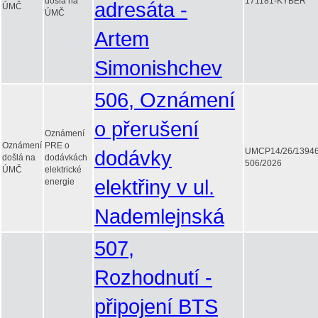
došlá na
171181-KYBER
adresáta -
ÚMČ
ÚMČ
Artem
Simonishchev
506, Oznámení
o přerušení
Oznámení
Oznámení
PRE o
dodávky
UMCP14/26/1394
došlá na
dodávkách
506/2026
ÚMČ
elektrické
elektřiny v ul.
energie
Nademlejnská
507,
Rozhodnutí -
připojení BTS