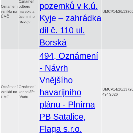
Oznámení
pozemků v k.ú.
Oznámení
odboru
vzniklá na
majetku a
UMCP14/26/1380
Kyje – zahrádka
ÚMČ
územního
rozvoje
díl č. 110 ul.
Borská
494, Oznámení
- Návrh
Vnějšího
Oznámení
Oznámení
havarijního
UMCP14/26/1372
vzniklá na
kanceláře
494/2026
ÚMČ
úřadu
plánu - Plnírna
PB Satalice,
Flaga s.r.o.