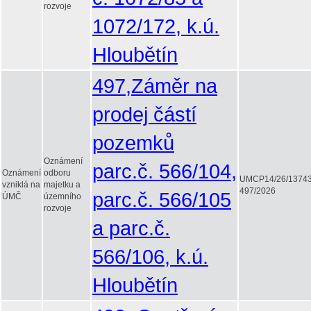
rozvoje
1072/172, k.ú.
Hloubětín
497,Záměr na
prodej částí
pozemků
Oznámení
parc.č. 566/104,
Oznámení
odboru
UMCP14/26/1374
vzniklá na
majetku a
497/2026
parc.č. 566/105
ÚMČ
územního
rozvoje
a parc.č.
566/106, k.ú.
Hloubětín