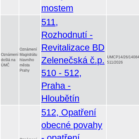
mostem
511,
Rozhodnutí -
Revitalizace BD
Oznámení
Oznámení
Magistrátu
Zelenečská č.p.
UMCP14/26/1408
došlá na
hlavního
511/2026
ÚMČ
města
510 - 512,
Prahy
Praha -
Hloubětín
512, Opatření
obecné povahy
- opatření