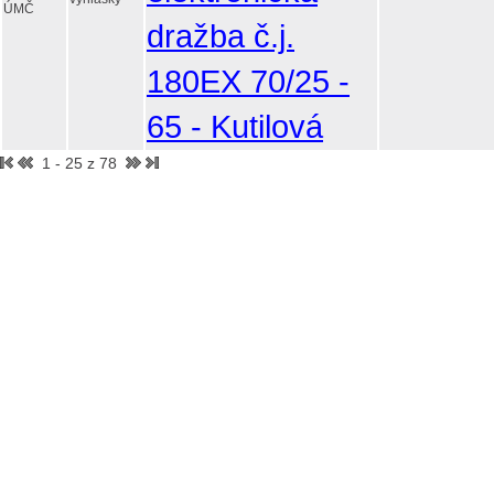
ÚMČ
dražba č.j.
180EX 70/25 -
65 - Kutilová
1 - 25 z 78