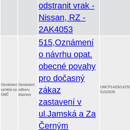
odstranit vrak -
Nissan, RZ -
2AK4053
515,Oznámení
o návrhu opat.
obecné povahy
pro dočasný
Oznámení
Oznámení
zákaz
UMCP14/26/1425
vzniklá na
odboru
515/2026
ÚMČ
dopravy
zastavení v
ul.Jamská a Za
Černým