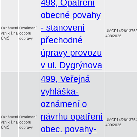
498, Opatření
obecné povahy
- stanovení
Oznámení
Oznámení
UMCP14/26/1375
vzniklá na
odboru
498/2026
přechodné
ÚMČ
dopravy
úpravy provozu
v ul. Dygrýnova
499, Veřejná
vyhláška-
oznámení o
návrhu opatření
Oznámení
Oznámení
UMCP14/26/1375
vzniklá na
odboru
499/2026
obec. povahy-
ÚMČ
dopravy