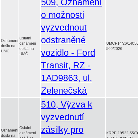
509, Oznámení
o možnosti
vyzvednout
odstraněné
Ostatní
Oznámení
oznámení
UMCP14/26/1405
došlá na
došlá na
509/2026
vozidlo - Ford
ÚMČ
ÚMČ
Transit, RZ -
1AD9863, ul.
Zelenečská
510, Výzva k
vyzvednutí
zásilky pro
Ostatní
Oznámení
oznámení
KRPE-19522-55/T
došlá na