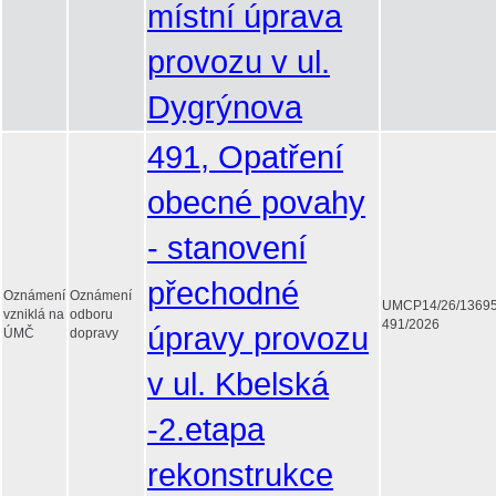
místní úprava
provozu v ul.
Dygrýnova
491, Opatření
obecné povahy
- stanovení
přechodné
Oznámení
Oznámení
UMCP14/26/1369
vzniklá na
odboru
491/2026
úpravy provozu
ÚMČ
dopravy
v ul. Kbelská
-2.etapa
rekonstrukce