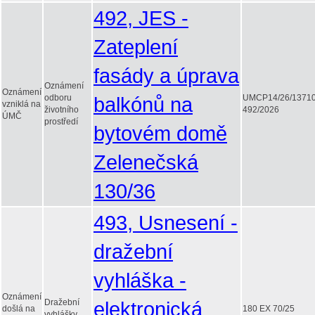
492, JES -
Zateplení
fasády a úprava
Oznámení
Oznámení
odboru
balkónů na
UMCP14/26/1371
vzniklá na
životního
492/2026
ÚMČ
prostředí
bytovém domě
Zelenečská
130/36
493, Usnesení -
dražební
vyhláška -
Oznámení
Dražební
elektronická
došlá na
180 EX 70/25
vyhlášky