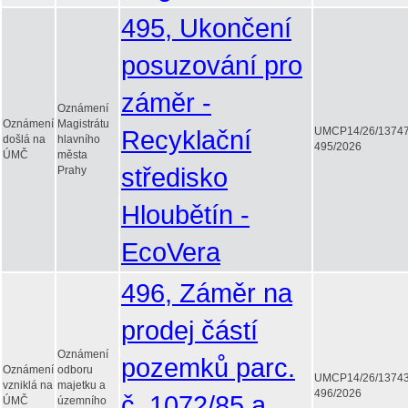
495, Ukončení
posuzování pro
záměr -
Oznámení
Oznámení
Magistrátu
Recyklační
UMCP14/26/1374
došlá na
hlavního
495/2026
ÚMČ
města
středisko
Prahy
Hloubětín -
EcoVera
496, Záměr na
prodej částí
Oznámení
pozemků parc.
Oznámení
odboru
UMCP14/26/1374
vzniklá na
majetku a
496/2026
č. 1072/85 a
ÚMČ
územního