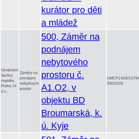
kurátor pro děti
a mládež
500, Záměr na
podnájem
nebytového
Oznámení
prostoru č.
Záměry na
Správy
pronájem
UMCP14/26/1379
majetku
nebytových
500/2026
A1.O2, v
Praha 14
prostor
a.s.,
objektu BD
Broumarská, k.
ú. Kyje