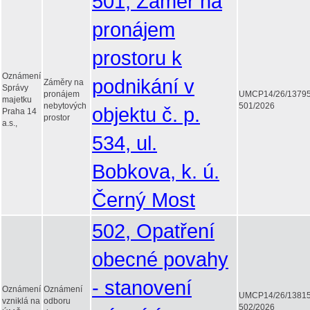
501, Záměr na
pronájem
prostoru k
Oznámení
podnikání v
Záměry na
Správy
pronájem
UMCP14/26/1379
majetku
nebytových
501/2026
objektu č. p.
Praha 14
prostor
a.s.,
534, ul.
Bobkova, k. ú.
Černý Most
502, Opatření
obecné povahy
- stanovení
Oznámení
Oznámení
UMCP14/26/1381
vzniklá na
odboru
502/2026