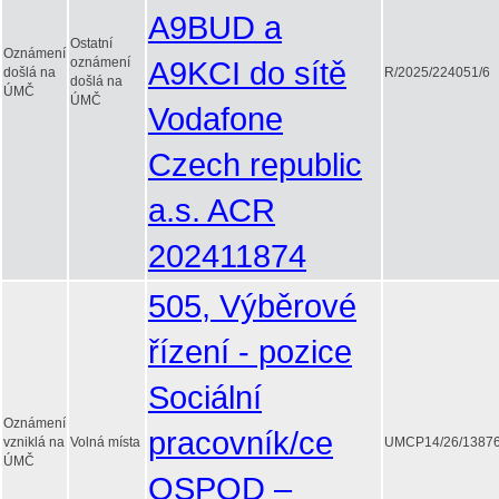
A9BUD a
Ostatní
Oznámení
oznámení
A9KCI do sítě
došlá na
R/2025/224051/6
došlá na
ÚMČ
ÚMČ
Vodafone
Czech republic
a.s. ACR
202411874
505, Výběrové
řízení - pozice
Sociální
Oznámení
pracovník/ce
vzniklá na
Volná místa
UMCP14/26/13876
ÚMČ
OSPOD –