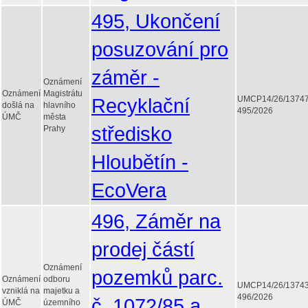
495, Ukončení
posuzování pro
záměr -
Oznámení
Oznámení
Magistrátu
Recyklační
UMCP14/26/1374
došlá na
hlavního
495/2026
ÚMČ
města
středisko
Prahy
Hloubětín -
EcoVera
496, Záměr na
prodej částí
Oznámení
pozemků parc.
Oznámení
odboru
UMCP14/26/1374
vzniklá na
majetku a
496/2026
č. 1072/85 a
ÚMČ
územního