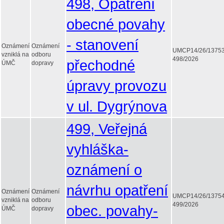
498, Opatření
obecné povahy
- stanovení
Oznámení
Oznámení
UMCP14/26/1375
vzniklá na
odboru
498/2026
přechodné
ÚMČ
dopravy
úpravy provozu
v ul. Dygrýnova
499, Veřejná
vyhláška-
oznámení o
návrhu opatření
Oznámení
Oznámení
UMCP14/26/1375
vzniklá na
odboru
499/2026
obec. povahy-
ÚMČ
dopravy