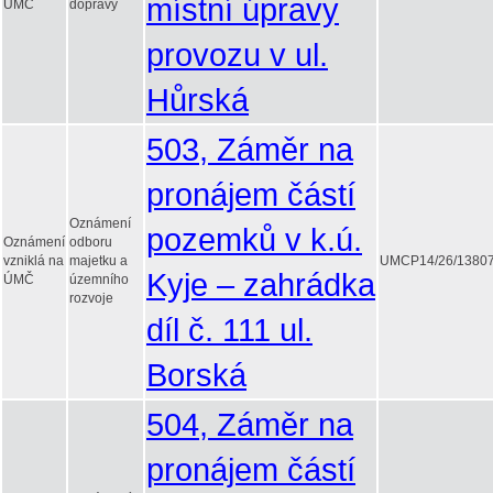
místní úpravy
ÚMČ
dopravy
provozu v ul.
Hůrská
503, Záměr na
pronájem částí
Oznámení
pozemků v k.ú.
Oznámení
odboru
vzniklá na
majetku a
UMCP14/26/1380
Kyje – zahrádka
ÚMČ
územního
rozvoje
díl č. 111 ul.
Borská
504, Záměr na
pronájem částí