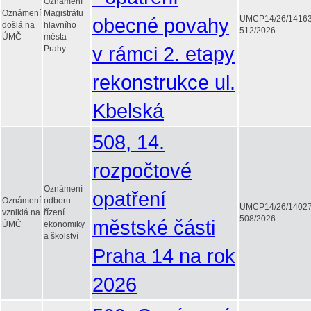
Oznámení
Oznámení
Magistrátu
obecné povahy
UMCP14/26/1416
došlá na
hlavního
512/2026
ÚMČ
města
v rámci 2. etapy
Prahy
rekonstrukce ul.
Kbelská
508, 14.
rozpočtové
Oznámení
opatření
Oznámení
odboru
UMCP14/26/1402
vzniklá na
řízení
508/2026
městské části
ÚMČ
ekonomiky
a školství
Praha 14 na rok
2026