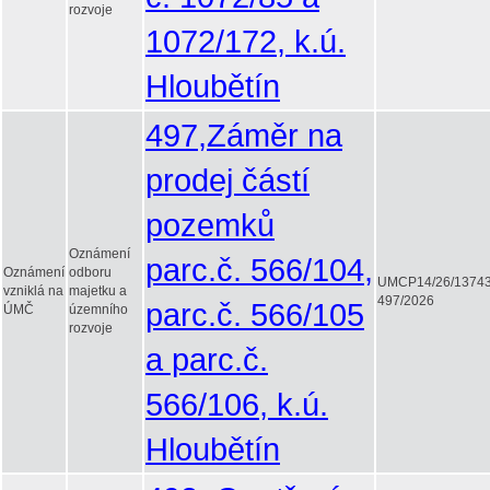
rozvoje
1072/172, k.ú.
Hloubětín
497,Záměr na
prodej částí
pozemků
Oznámení
parc.č. 566/104,
Oznámení
odboru
UMCP14/26/1374
vzniklá na
majetku a
497/2026
parc.č. 566/105
ÚMČ
územního
rozvoje
a parc.č.
566/106, k.ú.
Hloubětín