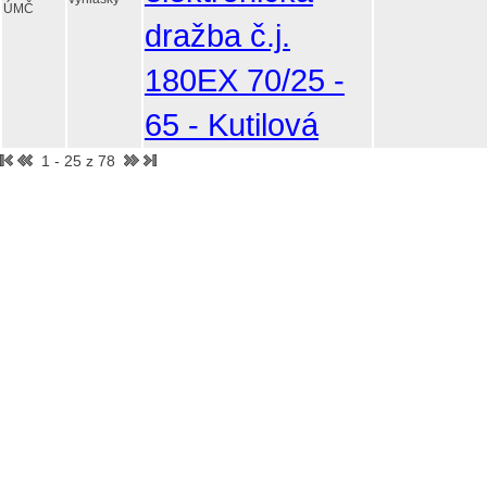
ÚMČ
dražba č.j.
180EX 70/25 -
65 - Kutilová
1 - 25 z 78