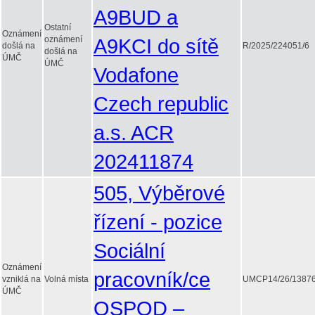
A9BUD a
Ostatní
Oznámení
oznámení
A9KCI do sítě
došlá na
R/2025/224051/6
došlá na
ÚMČ
ÚMČ
Vodafone
Czech republic
a.s. ACR
202411874
505, Výběrové
řízení - pozice
Sociální
Oznámení
pracovník/ce
vzniklá na
Volná místa
UMCP14/26/13876
ÚMČ
OSPOD –