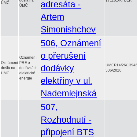
došlá na
171181-KYBER
adresáta -
ÚMČ
ÚMČ
Artem
Simonishchev
506, Oznámení
o přerušení
Oznámení
Oznámení
PRE o
dodávky
UMCP14/26/1394
došlá na
dodávkách
506/2026
ÚMČ
elektrické
elektřiny v ul.
energie
Nademlejnská
507,
Rozhodnutí -
připojení BTS