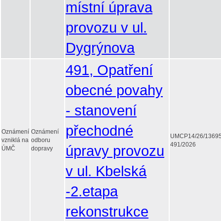
místní úprava
provozu v ul.
Dygrýnova
491, Opatření
obecné povahy
- stanovení
přechodné
Oznámení
Oznámení
UMCP14/26/1369
vzniklá na
odboru
491/2026
úpravy provozu
ÚMČ
dopravy
v ul. Kbelská
-2.etapa
rekonstrukce