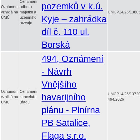
Oznámení
pozemků v k.ú.
Oznámení
odboru
vzniklá na
majetku a
UMCP14/26/1380
Kyje – zahrádka
ÚMČ
územního
rozvoje
díl č. 110 ul.
Borská
494, Oznámení
- Návrh
Vnějšího
Oznámení
Oznámení
havarijního
UMCP14/26/1372
vzniklá na
kanceláře
494/2026
ÚMČ
úřadu
plánu - Plnírna
PB Satalice,
Flaga s.r.o.