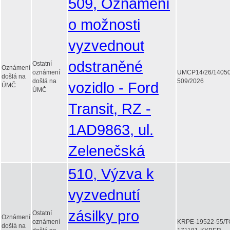
509, Oznámení
o možnosti
vyzvednout
odstraněné
Ostatní
Oznámení
oznámení
UMCP14/26/1405
došlá na
došlá na
509/2026
vozidlo - Ford
ÚMČ
ÚMČ
Transit, RZ -
1AD9863, ul.
Zelenečská
510, Výzva k
vyzvednutí
zásilky pro
Ostatní
Oznámení
oznámení
KRPE-19522-55/T
došlá na