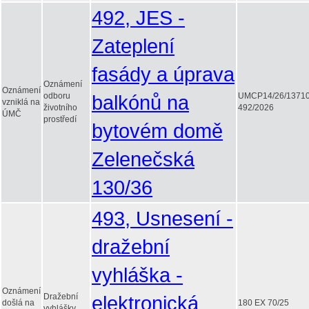
492, JES -
Zateplení
fasády a úprava
Oznámení
Oznámení
odboru
balkónů na
UMCP14/26/1371
vzniklá na
životního
492/2026
ÚMČ
prostředí
bytovém domě
Zelenečská
130/36
493, Usnesení -
dražební
vyhláška -
Oznámení
Dražební
elektronická
došlá na
180 EX 70/25
vyhlášky