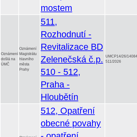
mostem
511,
Rozhodnutí -
Revitalizace BD
Oznámení
Oznámení
Magistrátu
Zelenečská č.p.
UMCP14/26/1408
došlá na
hlavního
511/2026
ÚMČ
města
510 - 512,
Prahy
Praha -
Hloubětín
512, Opatření
obecné povahy
- opatření