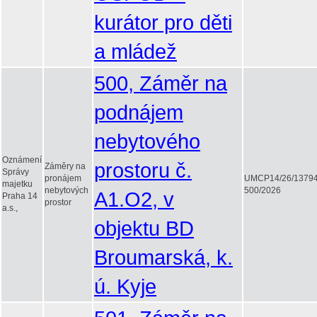
kurátor pro děti
a mládež
500, Záměr na
podnájem
nebytového
Oznámení
prostoru č.
Záměry na
Správy
pronájem
UMCP14/26/1379
majetku
nebytových
500/2026
A1.O2, v
Praha 14
prostor
a.s.,
objektu BD
Broumarská, k.
ú. Kyje