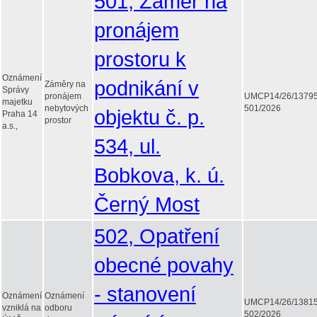
501, Záměr na
pronájem
prostoru k
Oznámení
podnikání v
Záměry na
Správy
pronájem
UMCP14/26/1379
majetku
nebytových
501/2026
objektu č. p.
Praha 14
prostor
a.s.,
534, ul.
Bobkova, k. ú.
Černý Most
502, Opatření
obecné povahy
- stanovení
Oznámení
Oznámení
UMCP14/26/1381
vzniklá na
odboru
502/2026