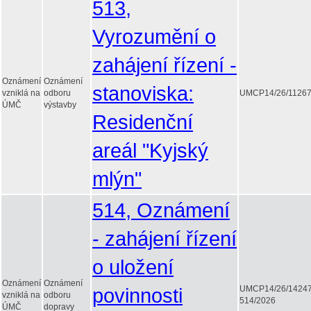
513,
Vyrozumění o
zahájení řízení -
Oznámení
Oznámení
stanoviska:
vzniklá na
odboru
UMCP14/26/1126
ÚMČ
výstavby
Residenční
areál "Kyjský
mlýn"
514, Oznámení
- zahájení řízení
o uložení
Oznámení
Oznámení
povinnosti
UMCP14/26/1424
vzniklá na
odboru
514/2026
ÚMČ
dopravy