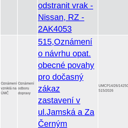
odstranit vrak -
Nissan, RZ -
2AK4053
515,Oznámení
o návrhu opat.
obecné povahy
pro dočasný
Oznámení
Oznámení
zákaz
UMCP14/26/1425
vzniklá na
odboru
515/2026
ÚMČ
dopravy
zastavení v
ul.Jamská a Za
Černým