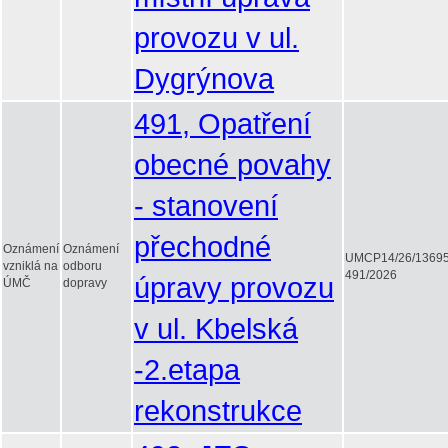
provozu v ul.
Dygrýnova
491, Opatření
obecné povahy
- stanovení
přechodné
Oznámení
Oznámení
UMCP14/26/1369
vzniklá na
odboru
491/2026
úpravy provozu
ÚMČ
dopravy
v ul. Kbelská
-2.etapa
rekonstrukce