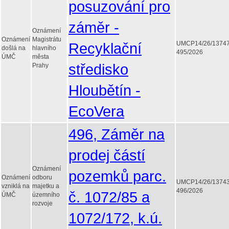
posuzování pro
záměr -
Oznámení
Oznámení
Magistrátu
Recyklační
UMCP14/26/1374
došlá na
hlavního
495/2026
ÚMČ
města
středisko
Prahy
Hloubětín -
EcoVera
496, Záměr na
prodej částí
Oznámení
pozemků parc.
Oznámení
odboru
UMCP14/26/1374
vzniklá na
majetku a
496/2026
č. 1072/85 a
ÚMČ
územního
rozvoje
1072/172, k.ú.