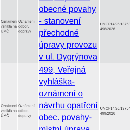
obecné povahy
- stanovení
Oznámení
Oznámení
UMCP14/26/1375
vzniklá na
odboru
498/2026
přechodné
ÚMČ
dopravy
úpravy provozu
v ul. Dygrýnova
499, Veřejná
vyhláška-
oznámení o
návrhu opatření
Oznámení
Oznámení
UMCP14/26/1375
vzniklá na
odboru
499/2026
obec. povahy-
ÚMČ
dopravy
místní úprava