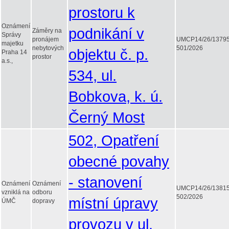
prostoru k
Oznámení
podnikání v
Záměry na
Správy
pronájem
UMCP14/26/1379
majetku
nebytových
501/2026
objektu č. p.
Praha 14
prostor
a.s.,
534, ul.
Bobkova, k. ú.
Černý Most
502, Opatření
obecné povahy
- stanovení
Oznámení
Oznámení
UMCP14/26/1381
vzniklá na
odboru
502/2026
místní úpravy
ÚMČ
dopravy
provozu v ul.