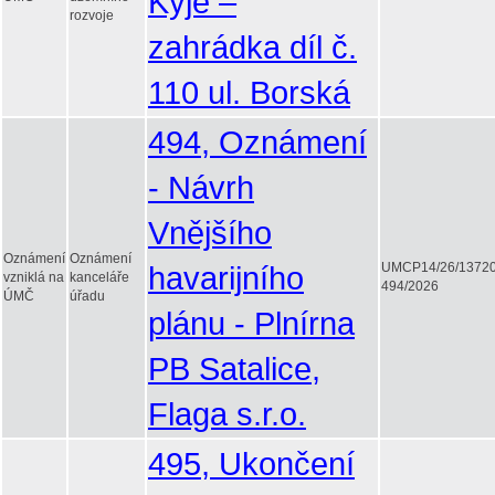
Kyje –
rozvoje
zahrádka díl č.
110 ul. Borská
494, Oznámení
- Návrh
Vnějšího
Oznámení
Oznámení
havarijního
UMCP14/26/1372
vzniklá na
kanceláře
494/2026
ÚMČ
úřadu
plánu - Plnírna
PB Satalice,
Flaga s.r.o.
495, Ukončení