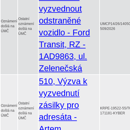
vyzvednout
odstraněné
Ostatní
Oznámení
oznámení
UMCP14/26/1405
došlá na
došlá na
509/2026
vozidlo - Ford
ÚMČ
ÚMČ
Transit, RZ -
1AD9863, ul.
Zelenečská
510, Výzva k
vyzvednutí
zásilky pro
Ostatní
Oznámení
oznámení
KRPE-19522-55/T
došlá na
došlá na
171181-KYBER
adresáta -
ÚMČ
ÚMČ
Artem