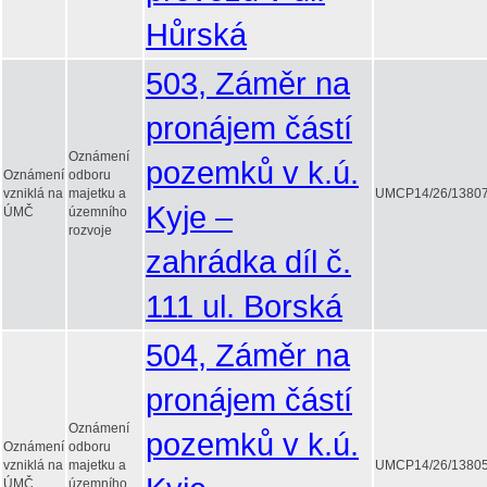
Hůrská
503, Záměr na
pronájem částí
Oznámení
pozemků v k.ú.
Oznámení
odboru
vzniklá na
majetku a
UMCP14/26/1380
Kyje –
ÚMČ
územního
rozvoje
zahrádka díl č.
111 ul. Borská
504, Záměr na
pronájem částí
Oznámení
pozemků v k.ú.
Oznámení
odboru
vzniklá na
majetku a
UMCP14/26/1380
ÚMČ
územního