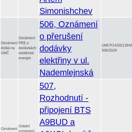
Simonishchev
506, Oznámení
o přerušení
Oznámení
Oznámení
PRE o
dodávky
UMCP14/26/1394
došlá na
dodávkách
506/2026
ÚMČ
elektrické
elektřiny v ul.
energie
Nademlejnská
507,
Rozhodnutí -
připojení BTS
A9BUD a
Ostatní
Oznámení
oznámení