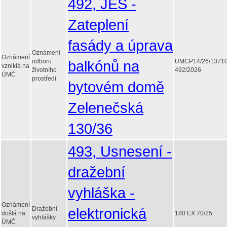
492, JES -
Zateplení
fasády a úprava
Oznámení
Oznámení
odboru
balkónů na
UMCP14/26/1371
vzniklá na
životního
492/2026
ÚMČ
prostředí
bytovém domě
Zelenečská
130/36
493, Usnesení -
dražební
vyhláška -
Oznámení
Dražební
elektronická
došlá na
180 EX 70/25
vyhlášky
ÚMČ