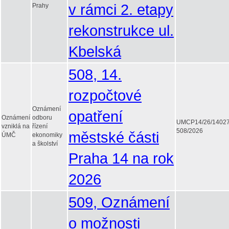
v rámci 2. etapy
Prahy
rekonstrukce ul.
Kbelská
508, 14.
rozpočtové
Oznámení
opatření
Oznámení
odboru
UMCP14/26/1402
vzniklá na
řízení
508/2026
městské části
ÚMČ
ekonomiky
a školství
Praha 14 na rok
2026
509, Oznámení
o možnosti