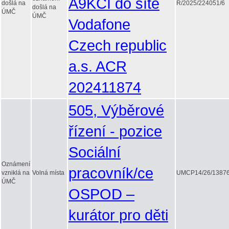
A9KCI do sítě
došlá na
R/2025/224051/6
došlá na
ÚMČ
ÚMČ
Vodafone
Czech republic
a.s. ACR
202411874
505, Výběrové
řízení - pozice
Sociální
Oznámení
pracovník/ce
vzniklá na
Volná místa
UMCP14/26/13876
ÚMČ
OSPOD –
kurátor pro děti