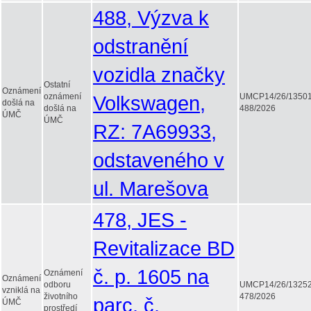
488, Výzva k
odstranění
vozidla značky
Ostatní
Oznámení
oznámení
Volkswagen,
UMCP14/26/1350
došlá na
došlá na
488/2026
ÚMČ
ÚMČ
RZ: 7A69933,
odstaveného v
ul. Marešova
478, JES -
Revitalizace BD
č. p. 1605 na
Oznámení
Oznámení
odboru
UMCP14/26/1325
vzniklá na
životního
478/2026
parc. č.
ÚMČ
prostředí