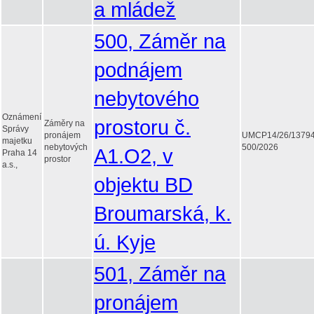
a mládež
500, Záměr na
podnájem
nebytového
Oznámení
prostoru č.
Záměry na
Správy
pronájem
UMCP14/26/1379
majetku
nebytových
500/2026
A1.O2, v
Praha 14
prostor
a.s.,
objektu BD
Broumarská, k.
ú. Kyje
501, Záměr na
pronájem