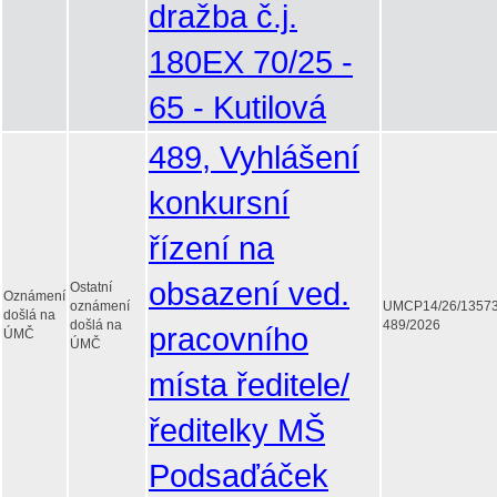
dražba č.j.
180EX 70/25 -
65 - Kutilová
489, Vyhlášení
konkursní
řízení na
obsazení ved.
Ostatní
Oznámení
oznámení
UMCP14/26/1357
došlá na
došlá na
489/2026
pracovního
ÚMČ
ÚMČ
místa ředitele/
ředitelky MŠ
Podsaďáček