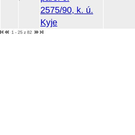
2575/90, k. ú.
Kyje
1 - 25 z 82