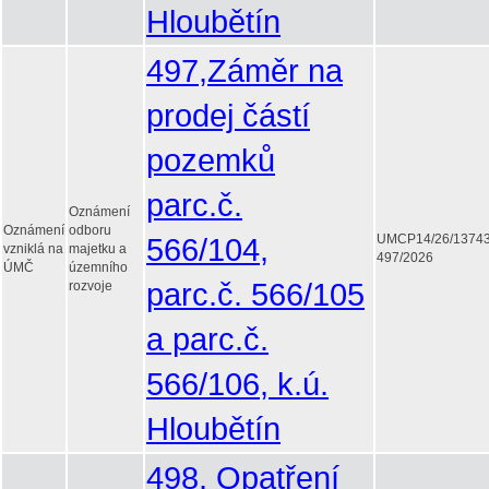
Hloubětín
497,Záměr na
prodej částí
pozemků
parc.č.
Oznámení
Oznámení
odboru
566/104,
UMCP14/26/1374
vzniklá na
majetku a
497/2026
ÚMČ
územního
parc.č. 566/105
rozvoje
a parc.č.
566/106, k.ú.
Hloubětín
498, Opatření