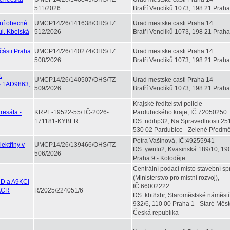
511/2026
Bratří Venclíků 1073, 198 21 Praha
ení obecné
UMCP14/26/141638/OHS/TZ
Urad mestske casti Praha 14
ul. Kbelská
512/2026
Bratří Venclíků 1073, 198 21 Praha
části Praha
UMCP14/26/140274/OHS/TZ
Urad mestske casti Praha 14
508/2026
Bratří Venclíků 1073, 198 21 Praha
t
UMCP14/26/140507/OHS/TZ
Urad mestske casti Praha 14
 - 1AD9863,
509/2026
Bratří Venclíků 1073, 198 21 Praha
Krajské ředitelství policie
resáta -
KRPE-19522-55/TČ-2026-
Pardubického kraje, IČ:72050250
171181-KYBER
DS: ndihp32, Na Spravedlnosti 25
530 02 Pardubice - Zelené Předmě
Petra Vašinová, IČ:49255941
ektřiny v
UMCP14/26/139466/OHS/TZ
DS: ywrifu2, Kvasinská 189/10, 19
506/2026
Praha 9 - Koloděje
Centrální podací místo stavební sp
(Ministerstvo pro místní rozvoj),
UD a A9KCI
IČ:66002222
 ACR
R/2025/224051/6
DS: kbt8xbr, Staroměstské náměstí
932/6, 110 00 Praha 1 - Staré Měst
Česká republika