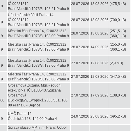
IČ:00231312
28.07.2026
13.08.2026
(475,5 kB)
 9
Bratří Venclíků 1073/8, 198 21 Praha 9
Úřad městské části Praha 14,
IČ:00231312
28.07.2026
13.08.2026
(700,0 kB)
 9
Bratří Venclíků 1073/8, 198 21 Praha 9
Městská část Praha 14, IČ:00231312
(251,5 kB)
28.07.2026
13.08.2026
 9
Bratří Venclíků 1073/8, 198 00 Praha 9
(360,1 kB)
Městská část Praha 14, IČ:00231312
(255,0 kB)
28.07.2026
14.09.2026
 9
Bratří Venclíků 1073/8, 198 00 Praha 9
(360,1 kB)
Městská část Praha 14, IČ:00231312
27.07.2026
12.08.2026
(2,9 MB)
 9
Bratří Venclíků 1073/8, 198 00 Praha 9
Městská část Praha 14, IČ:00231312
27.07.2026
12.08.2026
(547,5 kB)
 9
Bratří Venclíků 1073/8, 198 00 Praha 9
Grosamová Zuzana, Mgr. - soudní
exekutorka, IČ:01385437,Zuzana
Grosamová
27.07.2026
17.09.2026
(138,0 kB)
160
DS: kxcqtwv, Evropská 2588/33a, 160
00 Praha 6 - Dejvice
UMČ Praha 12
24.07.2026
25.08.2026
(695,2 kB)
 9
Čechtická 758, 142 00 Praha 4
Správa služeb MP hl.m. Prahy, Odbor