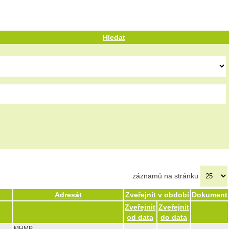
Hledat
záznamů na stránku
Adresát
Zveřejnit v období
Dokument
Zveřejnit
Zveřejnit
od data
do data
MHMP