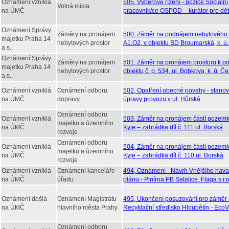
Oznámení vzniklá
505, Výběrové řízení - pozice Sociální
Volná místa
na ÚMČ
pracovník/ce OSPOD – kurátor pro dět
Oznámení Správy
Záměry na pronájem
500, Záměr na podnájem nebytového p
majetku Praha 14
nebytových prostor
A1.O2, v objektu BD Broumarská, k. ú.
a.s.,
Oznámení Správy
Záměry na pronájem
501, Záměr na pronájem prostoru k po
majetku Praha 14
nebytových prostor
objektu č. p. 534, ul. Bobkova, k. ú. Č
a.s.,
Oznámení vzniklá
Oznámení odboru
502, Opatření obecné povahy - stanov
na ÚMČ
dopravy
úpravy provozu v ul. Hůrská
Oznámení odboru
Oznámení vzniklá
503, Záměr na pronájem částí pozemků
majetku a územního
na ÚMČ
Kyje – zahrádka díl č. 111 ul. Borská
rozvoje
Oznámení odboru
Oznámení vzniklá
504, Záměr na pronájem částí pozemků
majetku a územního
na ÚMČ
Kyje – zahrádka díl č. 110 ul. Borská
rozvoje
Oznámení vzniklá
Oznámení kanceláře
494, Oznámení - Návrh Vnějšího havar
na ÚMČ
úřadu
plánu - Plnírna PB Satalice, Flaga s.r.o
Oznámení došlá
Oznámení Magistrátu
495, Ukončení posuzování pro záměr 
na ÚMČ
hlavního města Prahy
Recyklační středisko Hloubětín - Eco
Oznámení odboru