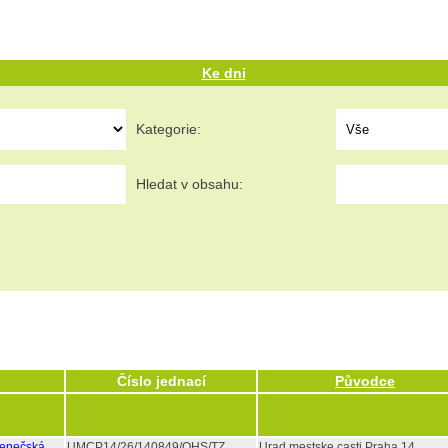
Ke dni
Kategorie:
Hledat v obsahu:
Číslo jednací
Původce
lenečská
UMCP14/26/140849/OHS/TZ
Urad mestske casti Praha 14