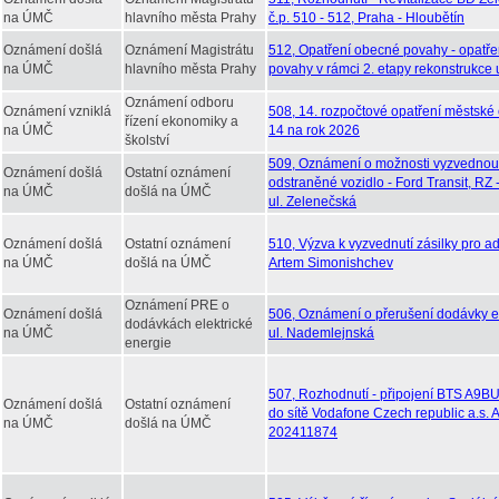
na ÚMČ
hlavního města Prahy
č.p. 510 - 512, Praha - Hloubětín
Oznámení došlá
Oznámení Magistrátu
512, Opatření obecné povahy - opatř
na ÚMČ
hlavního města Prahy
povahy v rámci 2. etapy rekonstrukce 
Oznámení odboru
Oznámení vzniklá
508, 14. rozpočtové opatření městské 
řízení ekonomiky a
na ÚMČ
14 na rok 2026
školství
509, Oznámení o možnosti vyzvednou
Oznámení došlá
Ostatní oznámení
odstraněné vozidlo - Ford Transit, RZ
na ÚMČ
došlá na ÚMČ
ul. Zelenečská
Oznámení došlá
Ostatní oznámení
510, Výzva k vyzvednutí zásilky pro ad
na ÚMČ
došlá na ÚMČ
Artem Simonishchev
Oznámení PRE o
Oznámení došlá
506, Oznámení o přerušení dodávky el
dodávkách elektrické
na ÚMČ
ul. Nademlejnská
energie
507, Rozhodnutí - připojení BTS A9B
Oznámení došlá
Ostatní oznámení
do sítě Vodafone Czech republic a.s.
na ÚMČ
došlá na ÚMČ
202411874