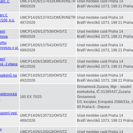
rc. č.
UMCP14/26/137433/OMÚR/NETR
Urad mestske casti Praha 14
496/2026
Bratří Venclíků 1073, 198 21 Praha
rc.č.
UMCP14/26/137431/OMÚR/NETR
Urad mestske casti Praha 14
/106, k.ú.
497/2026
Bratří Venclíků 1073, 198 21 Praha
ení
UMCP14/26/137536/OHS/TZ
Urad mestske casti Praha 14
ýnova
498/2026
Bratří Venclíků 1073, 198 21 Praha
vrhu
UMCP14/26/137541/OHS/TZ
Urad mestske casti Praha 14
rovozu v ul.
499/2026
Bratří Venclíků 1073, 198 21 Praha
ení
UMCP14/26/136951/OHS/TZ
Urad mestske casti Praha 14
ká -2.etapa
491/2026
Bratří Venclíků 1073, 198 21 Praha
 balkónů na
UMCP14/26/137100/OHS/TZ
Urad mestske casti Praha 14
492/2026
Bratří Venclíků 1073, 198 21 Praha
Grosamová Zuzana, Mgr. - soudní
exekutorka, IČ:01385437,Zuzana
lektronická
180 EX 70/25
Grosamová
á
DS: kxcqtwv, Evropská 2588/33a, 
00 Praha 6 - Dejvice
sazení ved.
UMCP14/26/135731/OHS/TZ
Urad mestske casti Praha 14
489/2026
Bratří Venclíků 1073, 198 21 Praha
ky
UMCP14/26/135019/OHS/TZ
Urad mestske casti Praha 14