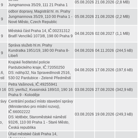
05.08.2026
21.08.2026
(2,8 MB)
 9
Jungmanova 35/29, 111 21 Praha 1
odbor dopravy, Magistrát hl. m. Prahy
Jungmannova 35/29, 110 00 Praha 1 -
05.08.2026
21.08.2026
(2,2 MB)
 9
Nové Město, Czech Republic
Městská část Praha 14, IČ:00231312
04.08.2026
02.08.2027
(1,1 MB)
 9
Bratří Venclíků 1073/8, 198 00 Praha 9
Správa služeb hl.m. Prahy
Kundratka 1951/19, 180 00 Praha 8-
04.08.2026
04.11.2026
(244,5 kB)
 9
Libeň
Krajské ředitelství policie
Pardubického kraje, IČ:72050250
04.08.2026
17.08.2026
(197,6 kB)
16,
DS: ndihp32, Na Spravedlnosti 2516,
stí
530 02 Pardubice - Zelené Předměstí
Petra Vašinová, IČ:49255941
0 16
DS: ywrifu2, Kvasinská 189/10, 190 16
03.08.2026
27.08.2026
(342,9 kB)
Praha 9 - Koloděje
rávy
Centrální podací místo stavební správy
(Ministerstvo pro místní rozvoj),
IČ:66002222
03.08.2026
19.08.2026
(249,3 kB)
DS: kbt8xbr, Staroměstské náměstí
o,
932/6, 110 00 Praha 1 - Staré Město,
Česká republika
Úřad městské části Praha 14,