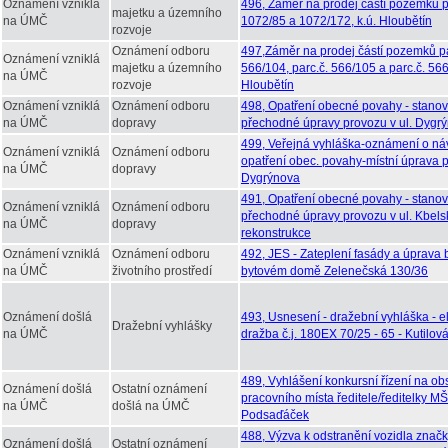
Oznámení vzniklá
496, Záměr na prodej částí pozemků pa
majetku a územního
na ÚMČ
1072/85 a 1072/172, k.ú. Hloubětín
rozvoje
Oznámení odboru
497,Záměr na prodej částí pozemků pa
Oznámení vzniklá
majetku a územního
566/104, parc.č. 566/105 a parc.č. 566
na ÚMČ
rozvoje
Hloubětín
Oznámení vzniklá
Oznámení odboru
498, Opatření obecné povahy - stanov
na ÚMČ
dopravy
přechodné úpravy provozu v ul. Dygr
499, Veřejná vyhláška-oznámení o ná
Oznámení vzniklá
Oznámení odboru
opatření obec. povahy-místní úprava p
na ÚMČ
dopravy
Dygrýnova
491, Opatření obecné povahy - stanov
Oznámení vzniklá
Oznámení odboru
přechodné úpravy provozu v ul. Kbels
na ÚMČ
dopravy
rekonstrukce
Oznámení vzniklá
Oznámení odboru
492, JES - Zateplení fasády a úprava
na ÚMČ
životního prostředí
bytovém domě Zelenečská 130/36
Oznámení došlá
493, Usnesení - dražební vyhláška - e
Dražební vyhlášky
na ÚMČ
dražba č.j. 180EX 70/25 - 65 - Kutilov
489, Vyhlášení konkursní řízení na ob
Oznámení došlá
Ostatní oznámení
pracovního místa ředitele/ředitelky MŠ
na ÚMČ
došlá na ÚMČ
Podsaďáček
488, Výzva k odstranění vozidla znač
Oznámení došlá
Ostatní oznámení