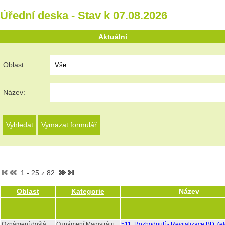
Úřední deska - Stav k 07.08.2026
Aktuální
Oblast:
Název:
1 - 25 z 82
Oblast
Kategorie
Název
Oznámení došlá
Oznámení Magistrátu
511, Rozhodnutí - Revitalizace BD Ze