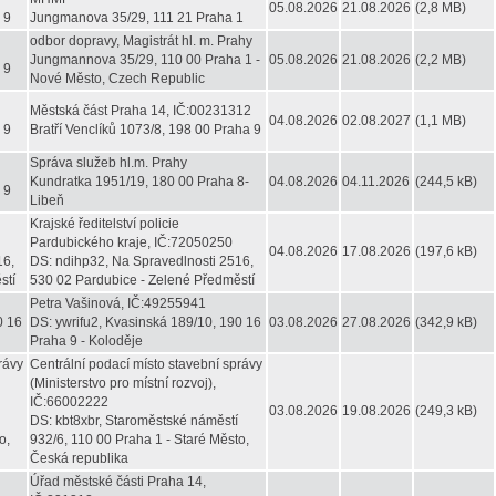
05.08.2026
21.08.2026
(2,8 MB)
 9
Jungmanova 35/29, 111 21 Praha 1
odbor dopravy, Magistrát hl. m. Prahy
Jungmannova 35/29, 110 00 Praha 1 -
05.08.2026
21.08.2026
(2,2 MB)
 9
Nové Město, Czech Republic
Městská část Praha 14, IČ:00231312
04.08.2026
02.08.2027
(1,1 MB)
 9
Bratří Venclíků 1073/8, 198 00 Praha 9
Správa služeb hl.m. Prahy
Kundratka 1951/19, 180 00 Praha 8-
04.08.2026
04.11.2026
(244,5 kB)
 9
Libeň
Krajské ředitelství policie
Pardubického kraje, IČ:72050250
04.08.2026
17.08.2026
(197,6 kB)
16,
DS: ndihp32, Na Spravedlnosti 2516,
stí
530 02 Pardubice - Zelené Předměstí
Petra Vašinová, IČ:49255941
0 16
DS: ywrifu2, Kvasinská 189/10, 190 16
03.08.2026
27.08.2026
(342,9 kB)
Praha 9 - Koloděje
rávy
Centrální podací místo stavební správy
(Ministerstvo pro místní rozvoj),
IČ:66002222
03.08.2026
19.08.2026
(249,3 kB)
DS: kbt8xbr, Staroměstské náměstí
o,
932/6, 110 00 Praha 1 - Staré Město,
Česká republika
Úřad městské části Praha 14,