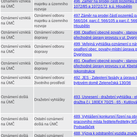
Oznámení vzniklá
496, Záměr na prodej částí pozemků pa
majetku a územního
na ÚMČ
1072/85 a 1072/172, k.ú. Hloubětín
rozvoje
Oznámení odboru
497,Záměr na prodej částí pozemků pa
Oznámení vzniklá
majetku a územního
566/104, parc.č. 566/105 a parc.č. 566
na ÚMČ
rozvoje
Hloubětín
Oznámení vzniklá
Oznámení odboru
498, Opatření obecné povahy - stanov
na ÚMČ
dopravy
přechodné úpravy provozu v ul. Dygr
499, Veřejná vyhláška-oznámení o ná
Oznámení vzniklá
Oznámení odboru
opatření obec. povahy-místní úprava p
na ÚMČ
dopravy
Dygrýnova
491, Opatření obecné povahy - stanov
Oznámení vzniklá
Oznámení odboru
přechodné úpravy provozu v ul. Kbels
na ÚMČ
dopravy
rekonstrukce
Oznámení vzniklá
Oznámení odboru
492, JES - Zateplení fasády a úprava
na ÚMČ
životního prostředí
bytovém domě Zelenečská 130/36
Oznámení došlá
493, Usnesení - dražební vyhláška - e
Dražební vyhlášky
na ÚMČ
dražba č.j. 180EX 70/25 - 65 - Kutilov
489, Vyhlášení konkursní řízení na ob
Oznámení došlá
Ostatní oznámení
pracovního místa ředitele/ředitelky MŠ
na ÚMČ
došlá na ÚMČ
Podsaďáček
488, Výzva k odstranění vozidla znač
Oznámení došlá
Ostatní oznámení