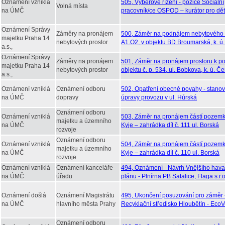
Oznámení vzniklá
505, Výběrové řízení - pozice Sociální
Volná místa
na ÚMČ
pracovník/ce OSPOD – kurátor pro dět
Oznámení Správy
Záměry na pronájem
500, Záměr na podnájem nebytového p
majetku Praha 14
nebytových prostor
A1.O2, v objektu BD Broumarská, k. ú.
a.s.,
Oznámení Správy
Záměry na pronájem
501, Záměr na pronájem prostoru k po
majetku Praha 14
nebytových prostor
objektu č. p. 534, ul. Bobkova, k. ú. Č
a.s.,
Oznámení vzniklá
Oznámení odboru
502, Opatření obecné povahy - stanov
na ÚMČ
dopravy
úpravy provozu v ul. Hůrská
Oznámení odboru
Oznámení vzniklá
503, Záměr na pronájem částí pozemků
majetku a územního
na ÚMČ
Kyje – zahrádka díl č. 111 ul. Borská
rozvoje
Oznámení odboru
Oznámení vzniklá
504, Záměr na pronájem částí pozemků
majetku a územního
na ÚMČ
Kyje – zahrádka díl č. 110 ul. Borská
rozvoje
Oznámení vzniklá
Oznámení kanceláře
494, Oznámení - Návrh Vnějšího havar
na ÚMČ
úřadu
plánu - Plnírna PB Satalice, Flaga s.r.o
Oznámení došlá
Oznámení Magistrátu
495, Ukončení posuzování pro záměr 
na ÚMČ
hlavního města Prahy
Recyklační středisko Hloubětín - Eco
Oznámení odboru