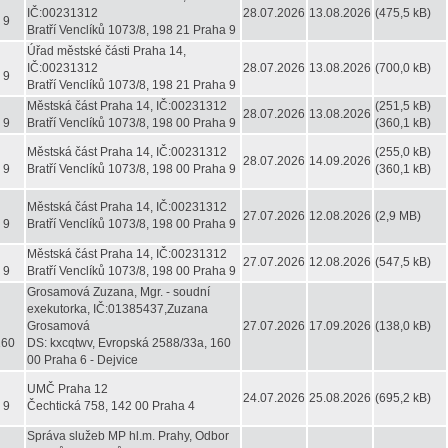
IČ:00231312
28.07.2026
13.08.2026
(475,5 kB)
 9
Bratří Venclíků 1073/8, 198 21 Praha 9
Úřad městské části Praha 14,
IČ:00231312
28.07.2026
13.08.2026
(700,0 kB)
 9
Bratří Venclíků 1073/8, 198 21 Praha 9
Městská část Praha 14, IČ:00231312
(251,5 kB)
28.07.2026
13.08.2026
 9
Bratří Venclíků 1073/8, 198 00 Praha 9
(360,1 kB)
Městská část Praha 14, IČ:00231312
(255,0 kB)
28.07.2026
14.09.2026
 9
Bratří Venclíků 1073/8, 198 00 Praha 9
(360,1 kB)
Městská část Praha 14, IČ:00231312
27.07.2026
12.08.2026
(2,9 MB)
 9
Bratří Venclíků 1073/8, 198 00 Praha 9
Městská část Praha 14, IČ:00231312
27.07.2026
12.08.2026
(547,5 kB)
 9
Bratří Venclíků 1073/8, 198 00 Praha 9
Grosamová Zuzana, Mgr. - soudní
exekutorka, IČ:01385437,Zuzana
Grosamová
27.07.2026
17.09.2026
(138,0 kB)
160
DS: kxcqtwv, Evropská 2588/33a, 160
00 Praha 6 - Dejvice
UMČ Praha 12
24.07.2026
25.08.2026
(695,2 kB)
 9
Čechtická 758, 142 00 Praha 4
Správa služeb MP hl.m. Prahy, Odbor