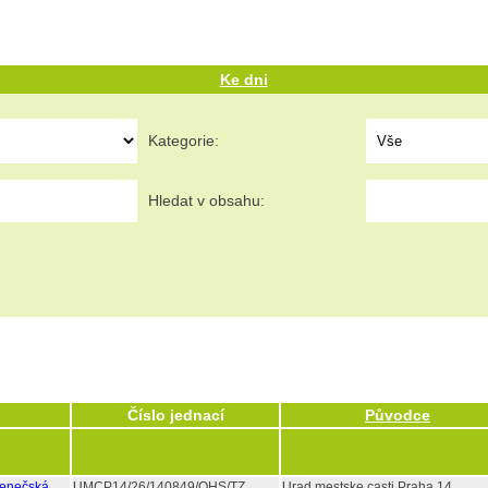
Ke dni
Kategorie:
Hledat v obsahu:
Číslo jednací
Původce
lenečská
UMCP14/26/140849/OHS/TZ
Urad mestske casti Praha 14