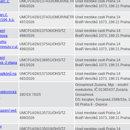
rc. č.
UMCP14/26/137433/OMÚR/NETR
Urad mestske casti Praha 14
496/2026
Bratří Venclíků 1073, 198 21 Praha
rc.č.
UMCP14/26/137431/OMÚR/NETR
Urad mestske casti Praha 14
/106, k.ú.
497/2026
Bratří Venclíků 1073, 198 21 Praha
ení
UMCP14/26/137536/OHS/TZ
Urad mestske casti Praha 14
ýnova
498/2026
Bratří Venclíků 1073, 198 21 Praha
vrhu
UMCP14/26/137541/OHS/TZ
Urad mestske casti Praha 14
rovozu v ul.
499/2026
Bratří Venclíků 1073, 198 21 Praha
ení
UMCP14/26/136951/OHS/TZ
Urad mestske casti Praha 14
ká -2.etapa
491/2026
Bratří Venclíků 1073, 198 21 Praha
 balkónů na
UMCP14/26/137100/OHS/TZ
Urad mestske casti Praha 14
492/2026
Bratří Venclíků 1073, 198 21 Praha
Grosamová Zuzana, Mgr. - soudní
exekutorka, IČ:01385437,Zuzana
lektronická
180 EX 70/25
Grosamová
á
DS: kxcqtwv, Evropská 2588/33a, 
00 Praha 6 - Dejvice
sazení ved.
UMCP14/26/135731/OHS/TZ
Urad mestske casti Praha 14
489/2026
Bratří Venclíků 1073, 198 21 Praha
ky
UMCP14/26/135019/OHS/TZ
Urad mestske casti Praha 14