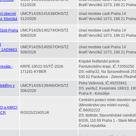
511/2026
Bratří Venclíků 1073, 198 21 Praha
ení obecné
UMCP14/26/141638/OHS/TZ
Urad mestske casti Praha 14
ul. Kbelská
512/2026
Bratří Venclíků 1073, 198 21 Praha
části Praha
UMCP14/26/140274/OHS/TZ
Urad mestske casti Praha 14
508/2026
Bratří Venclíků 1073, 198 21 Praha
t
UMCP14/26/140507/OHS/TZ
Urad mestske casti Praha 14
 - 1AD9863,
509/2026
Bratří Venclíků 1073, 198 21 Praha
Krajské ředitelství policie
resáta -
KRPE-19522-55/TČ-2026-
Pardubického kraje, IČ:72050250
171181-KYBER
DS: ndihp32, Na Spravedlnosti 25
530 02 Pardubice - Zelené Předmě
Petra Vašinová, IČ:49255941
ektřiny v
UMCP14/26/139466/OHS/TZ
DS: ywrifu2, Kvasinská 189/10, 19
506/2026
Praha 9 - Koloděje
Centrální podací místo stavební sp
(Ministerstvo pro místní rozvoj),
UD a A9KCI
IČ:66002222
 ACR
R/2025/224051/6
DS: kbt8xbr, Staroměstské náměstí
932/6, 110 00 Praha 1 - Staré Měst
Česká republika