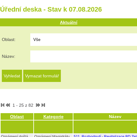
Úřední deska - Stav k 07.08.2026
Aktuální
Oblast:
Název:
1 - 25 z 82
Oblast
Kategorie
Název
Oznámení došlá
Oznámení Magistrátu
511, Rozhodnutí - Revitalizace BD Ze