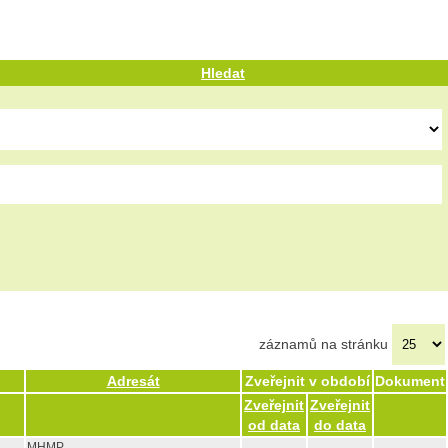
Hledat
záznamů na stránku
Adresát
Zveřejnit v období
Dokument
Zveřejnit
Zveřejnit
od data
do data
MHMP