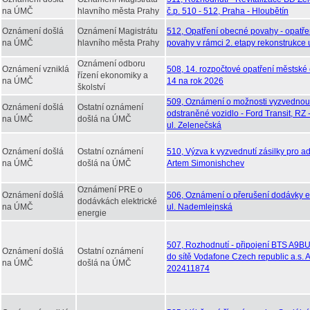
na ÚMČ
hlavního města Prahy
č.p. 510 - 512, Praha - Hloubětín
Oznámení došlá
Oznámení Magistrátu
512, Opatření obecné povahy - opatř
na ÚMČ
hlavního města Prahy
povahy v rámci 2. etapy rekonstrukce 
Oznámení odboru
Oznámení vzniklá
508, 14. rozpočtové opatření městské 
řízení ekonomiky a
na ÚMČ
14 na rok 2026
školství
509, Oznámení o možnosti vyzvednou
Oznámení došlá
Ostatní oznámení
odstraněné vozidlo - Ford Transit, RZ
na ÚMČ
došlá na ÚMČ
ul. Zelenečská
Oznámení došlá
Ostatní oznámení
510, Výzva k vyzvednutí zásilky pro ad
na ÚMČ
došlá na ÚMČ
Artem Simonishchev
Oznámení PRE o
Oznámení došlá
506, Oznámení o přerušení dodávky el
dodávkách elektrické
na ÚMČ
ul. Nademlejnská
energie
507, Rozhodnutí - připojení BTS A9B
Oznámení došlá
Ostatní oznámení
do sítě Vodafone Czech republic a.s.
na ÚMČ
došlá na ÚMČ
202411874