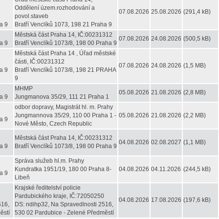
Oddělení územ.rozhodování a
07.08.2026
25.08.2026
(291,4 kB)
povol.staveb
a 9
Bratří Venclíků 1073, 198 21 Praha 9
Městská část Praha 14, IČ:00231312
07.08.2026
24.08.2026
(500,5 kB)
a 9
Bratří Venclíků 1073/8, 198 00 Praha 9
Městská část Praha 14 , Úřad městské
části, IČ:00231312
07.08.2026
24.08.2026
(1,5 MB)
a 9
Bratří Venclíků 1073/8, 198 21 PRAHA
9
MHMP
05.08.2026
21.08.2026
(2,8 MB)
a 9
Jungmanova 35/29, 111 21 Praha 1
odbor dopravy, Magistrát hl. m. Prahy
Jungmannova 35/29, 110 00 Praha 1 -
05.08.2026
21.08.2026
(2,2 MB)
a 9
Nové Město, Czech Republic
Městská část Praha 14, IČ:00231312
04.08.2026
02.08.2027
(1,1 MB)
a 9
Bratří Venclíků 1073/8, 198 00 Praha 9
Správa služeb hl.m. Prahy
Kundratka 1951/19, 180 00 Praha 8-
04.08.2026
04.11.2026
(244,5 kB)
a 9
Libeň
Krajské ředitelství policie
Pardubického kraje, IČ:72050250
04.08.2026
17.08.2026
(197,6 kB)
516,
DS: ndihp32, Na Spravedlnosti 2516,
ěstí
530 02 Pardubice - Zelené Předměstí