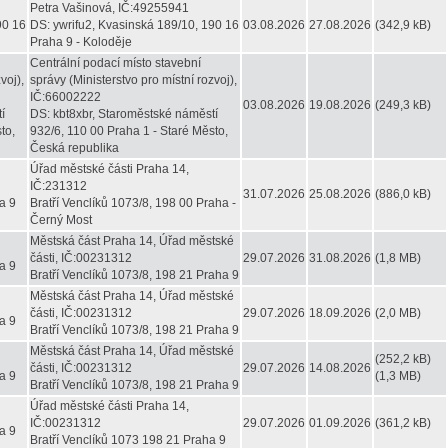
Petra Vašinová, IČ:49255941
90 16
DS: ywrifu2, Kvasinská 189/10, 190 16
03.08.2026
27.08.2026
(342,9 kB)
Praha 9 - Koloděje
Centrální podací místo stavební
voj),
správy (Ministerstvo pro místní rozvoj),
IČ:66002222
03.08.2026
19.08.2026
(249,3 kB)
í
DS: kbt8xbr, Staroměstské náměstí
to,
932/6, 110 00 Praha 1 - Staré Město,
Česká republika
Úřad městské části Praha 14,
IČ:231312
31.07.2026
25.08.2026
(886,0 kB)
a 9
Bratří Venclíků 1073/8, 198 00 Praha -
Černý Most
Městská část Praha 14, Úřad městské
části, IČ:00231312
29.07.2026
31.08.2026
(1,8 MB)
a 9
Bratří Venclíků 1073/8, 198 21 Praha 9
Městská část Praha 14, Úřad městské
části, IČ:00231312
29.07.2026
18.09.2026
(2,0 MB)
a 9
Bratří Venclíků 1073/8, 198 21 Praha 9
Městská část Praha 14, Úřad městské
(252,2 kB)
části, IČ:00231312
29.07.2026
14.08.2026
a 9
(1,3 MB)
Bratří Venclíků 1073/8, 198 21 Praha 9
Úřad městské části Praha 14,
IČ:00231312
29.07.2026
01.09.2026
(361,2 kB)
a 9
Bratří Venclíků 1073 198 21 Praha 9