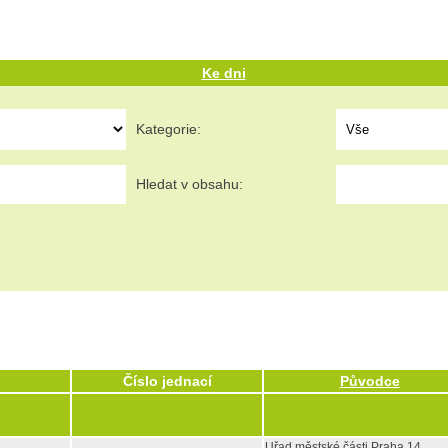
Ke dni
Kategorie:
Hledat v obsahu:
Číslo jednací
Původce
Uřad městské části Praha 14,