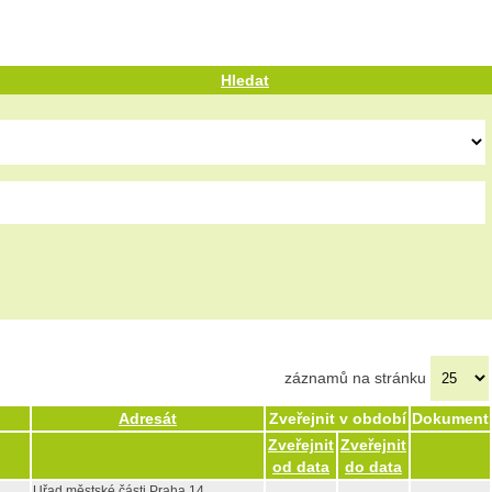
Hledat
záznamů na stránku
Adresát
Zveřejnit v období
Dokument
Zveřejnit
Zveřejnit
od data
do data
Uřad městské části Praha 14,