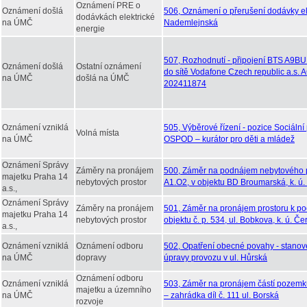
Oznámení PRE o
Oznámení došlá
506, Oznámení o přerušení dodávky ele
dodávkách elektrické
na ÚMČ
Nademlejnská
energie
507, Rozhodnutí - připojení BTS A9B
Oznámení došlá
Ostatní oznámení
do sítě Vodafone Czech republic a.s.
na ÚMČ
došlá na ÚMČ
202411874
Oznámení vzniklá
505, Výběrové řízení - pozice Sociální
Volná místa
na ÚMČ
OSPOD – kurátor pro děti a mládež
Oznámení Správy
Záměry na pronájem
500, Záměr na podnájem nebytového p
majetku Praha 14
nebytových prostor
A1.O2, v objektu BD Broumarská, k. ú.
a.s.,
Oznámení Správy
Záměry na pronájem
501, Záměr na pronájem prostoru k po
majetku Praha 14
nebytových prostor
objektu č. p. 534, ul. Bobkova, k. ú. Č
a.s.,
Oznámení vzniklá
Oznámení odboru
502, Opatření obecné povahy - stanove
na ÚMČ
dopravy
úpravy provozu v ul. Hůrská
Oznámení odboru
Oznámení vzniklá
503, Záměr na pronájem částí pozemků
majetku a územního
na ÚMČ
– zahrádka díl č. 111 ul. Borská
rozvoje