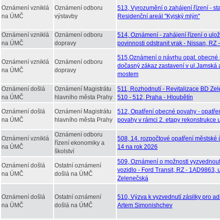
Oznámení vzniklá
Oznámení odboru
513, Vyrozumění o zahájení řízení - st
na ÚMČ
výstavby
Residenční areál "Kyjský mlýn"
Oznámení vzniklá
Oznámení odboru
514, Oznámení - zahájení řízení o ulo
na ÚMČ
dopravy
povinnosti odstranit vrak - Nissan, RZ
515,Oznámení o návrhu opat. obecné
Oznámení vzniklá
Oznámení odboru
dočasný zákaz zastavení v ul.Jamská
na ÚMČ
dopravy
mostem
Oznámení došlá
Oznámení Magistrátu
511, Rozhodnutí - Revitalizace BD Zel
na ÚMČ
hlavního města Prahy
510 - 512, Praha - Hloubětín
Oznámení došlá
Oznámení Magistrátu
512, Opatření obecné povahy - opatře
na ÚMČ
hlavního města Prahy
povahy v rámci 2. etapy rekonstrukce u
Oznámení odboru
Oznámení vzniklá
508, 14. rozpočtové opatření městské 
řízení ekonomiky a
na ÚMČ
14 na rok 2026
školství
509, Oznámení o možnosti vyzvednou
Oznámení došlá
Ostatní oznámení
vozidlo - Ford Transit, RZ - 1AD9863, u
na ÚMČ
došlá na ÚMČ
Zelenečská
Oznámení došlá
Ostatní oznámení
510, Výzva k vyzvednutí zásilky pro ad
na ÚMČ
došlá na ÚMČ
Artem Simonishchev