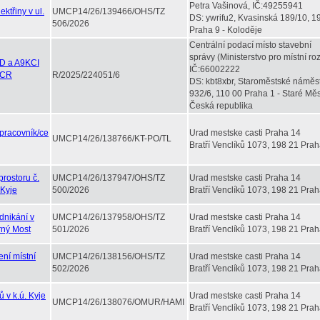
Petra Vašinová, IČ:49255941
ktřiny v ul.
UMCP14/26/139466/OHS/TZ
DS: ywrifu2, Kvasinská 189/10, 1
506/2026
Praha 9 - Koloděje
Centrální podací místo stavební
správy (Ministerstvo pro místní roz
UD a A9KCI
IČ:66002222
 ACR
R/2025/224051/6
DS: kbt8xbr, Staroměstské náměst
932/6, 110 00 Praha 1 - Staré Měs
Česká republika
 pracovník/ce
Urad mestske casti Praha 14
UMCP14/26/138766/KT-PO/TL
Bratří Venclíků 1073, 198 21 Prah
rostoru č.
UMCP14/26/137947/OHS/TZ
Urad mestske casti Praha 14
 Kyje
500/2026
Bratří Venclíků 1073, 198 21 Prah
dnikání v
UMCP14/26/137958/OHS/TZ
Urad mestske casti Praha 14
erný Most
501/2026
Bratří Venclíků 1073, 198 21 Prah
ní místní
UMCP14/26/138156/OHS/TZ
Urad mestske casti Praha 14
502/2026
Bratří Venclíků 1073, 198 21 Prah
 v k.ú. Kyje
Urad mestske casti Praha 14
UMCP14/26/138076/OMUR/HAMI
Bratří Venclíků 1073, 198 21 Prah