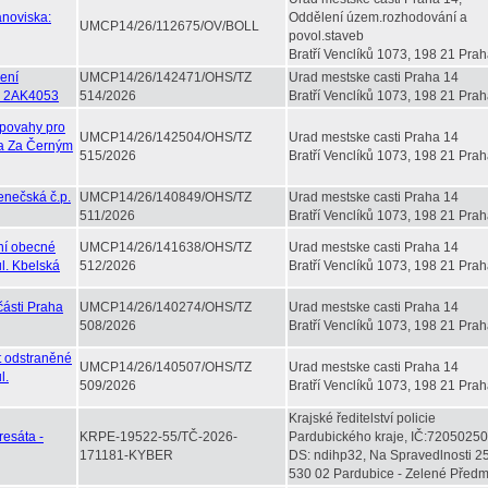
anoviska:
Oddělení územ.rozhodování a
UMCP14/26/112675/OV/BOLL
povol.staveb
Bratří Venclíků 1073, 198 21 Prah
žení
UMCP14/26/142471/OHS/TZ
Urad mestske casti Praha 14
 - 2AK4053
514/2026
Bratří Venclíků 1073, 198 21 Prah
 povahy pro
UMCP14/26/142504/OHS/TZ
Urad mestske casti Praha 14
 a Za Černým
515/2026
Bratří Venclíků 1073, 198 21 Prah
enečská č.p.
UMCP14/26/140849/OHS/TZ
Urad mestske casti Praha 14
511/2026
Bratří Venclíků 1073, 198 21 Prah
ní obecné
UMCP14/26/141638/OHS/TZ
Urad mestske casti Praha 14
l. Kbelská
512/2026
Bratří Venclíků 1073, 198 21 Prah
části Praha
UMCP14/26/140274/OHS/TZ
Urad mestske casti Praha 14
508/2026
Bratří Venclíků 1073, 198 21 Prah
t odstraněné
UMCP14/26/140507/OHS/TZ
Urad mestske casti Praha 14
l.
509/2026
Bratří Venclíků 1073, 198 21 Prah
Krajské ředitelství policie
resáta -
KRPE-19522-55/TČ-2026-
Pardubického kraje, IČ:72050250
171181-KYBER
DS: ndihp32, Na Spravedlnosti 2
530 02 Pardubice - Zelené Předm