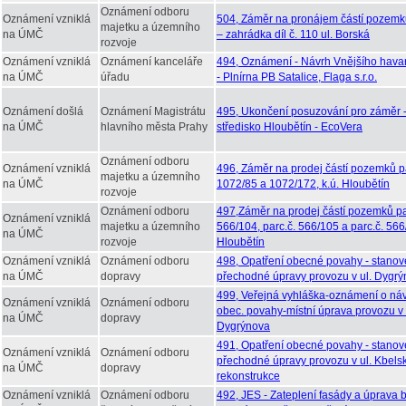
Oznámení odboru
Oznámení vzniklá
504, Záměr na pronájem částí pozemků
majetku a územního
na ÚMČ
– zahrádka díl č. 110 ul. Borská
rozvoje
Oznámení vzniklá
Oznámení kanceláře
494, Oznámení - Návrh Vnějšího havar
na ÚMČ
úřadu
- Plnírna PB Satalice, Flaga s.r.o.
Oznámení došlá
Oznámení Magistrátu
495, Ukončení posuzování pro záměr 
na ÚMČ
hlavního města Prahy
středisko Hloubětín - EcoVera
Oznámení odboru
Oznámení vzniklá
496, Záměr na prodej částí pozemků pa
majetku a územního
na ÚMČ
1072/85 a 1072/172, k.ú. Hloubětín
rozvoje
Oznámení odboru
497,Záměr na prodej částí pozemků pa
Oznámení vzniklá
majetku a územního
566/104, parc.č. 566/105 a parc.č. 566/
na ÚMČ
rozvoje
Hloubětín
Oznámení vzniklá
Oznámení odboru
498, Opatření obecné povahy - stanov
na ÚMČ
dopravy
přechodné úpravy provozu v ul. Dygr
499, Veřejná vyhláška-oznámení o náv
Oznámení vzniklá
Oznámení odboru
obec. povahy-místní úprava provozu v 
na ÚMČ
dopravy
Dygrýnova
491, Opatření obecné povahy - stanov
Oznámení vzniklá
Oznámení odboru
přechodné úpravy provozu v ul. Kbels
na ÚMČ
dopravy
rekonstrukce
Oznámení vzniklá
Oznámení odboru
492, JES - Zateplení fasády a úprava 