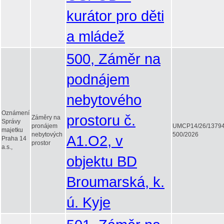
kurátor pro děti
a mládež
500, Záměr na
podnájem
nebytového
Oznámení
prostoru č.
Záměry na
Správy
pronájem
UMCP14/26/1379
majetku
nebytových
500/2026
A1.O2, v
Praha 14
prostor
a.s.,
objektu BD
Broumarská, k.
ú. Kyje