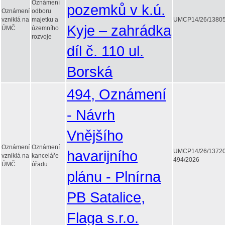
Oznámení
pozemků v k.ú.
Oznámení
odboru
vzniklá na
majetku a
UMCP14/26/1380
Kyje – zahrádka
ÚMČ
územního
rozvoje
díl č. 110 ul.
Borská
494, Oznámení
- Návrh
Vnějšího
Oznámení
Oznámení
havarijního
UMCP14/26/1372
vzniklá na
kanceláře
494/2026
ÚMČ
úřadu
plánu - Plnírna
PB Satalice,
Flaga s.r.o.