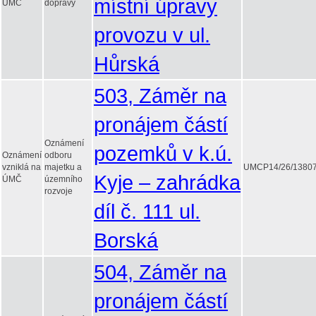
místní úpravy
ÚMČ
dopravy
provozu v ul.
Hůrská
503, Záměr na
pronájem částí
Oznámení
pozemků v k.ú.
Oznámení
odboru
vzniklá na
majetku a
UMCP14/26/1380
Kyje – zahrádka
ÚMČ
územního
rozvoje
díl č. 111 ul.
Borská
504, Záměr na
pronájem částí