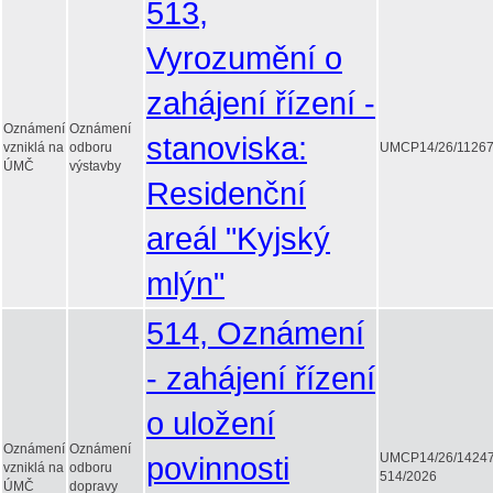
513,
Vyrozumění o
zahájení řízení -
Oznámení
Oznámení
stanoviska:
vzniklá na
odboru
UMCP14/26/1126
ÚMČ
výstavby
Residenční
areál "Kyjský
mlýn"
514, Oznámení
- zahájení řízení
o uložení
Oznámení
Oznámení
povinnosti
UMCP14/26/1424
vzniklá na
odboru
514/2026
ÚMČ
dopravy