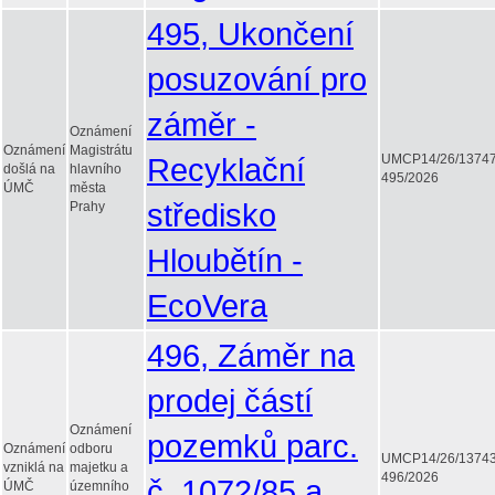
495, Ukončení
posuzování pro
záměr -
Oznámení
Oznámení
Magistrátu
Recyklační
UMCP14/26/1374
došlá na
hlavního
495/2026
ÚMČ
města
středisko
Prahy
Hloubětín -
EcoVera
496, Záměr na
prodej částí
Oznámení
pozemků parc.
Oznámení
odboru
UMCP14/26/1374
vzniklá na
majetku a
496/2026
č. 1072/85 a
ÚMČ
územního