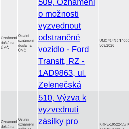
509, Oznámení
o možnosti
vyzvednout
odstraněné
Ostatní
Oznámení
oznámení
UMCP14/26/1405
došlá na
došlá na
509/2026
vozidlo - Ford
ÚMČ
ÚMČ
Transit, RZ -
1AD9863, ul.
Zelenečská
510, Výzva k
vyzvednutí
zásilky pro
Ostatní
Oznámení
oznámení
KRPE-19522-55/T
došlá na