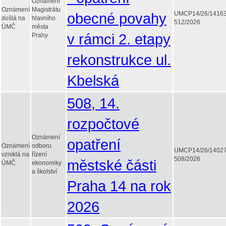
Oznámení
Oznámení
Magistrátu
obecné povahy
UMCP14/26/1416
došlá na
hlavního
512/2026
ÚMČ
města
v rámci 2. etapy
Prahy
rekonstrukce ul.
Kbelská
508, 14.
rozpočtové
Oznámení
opatření
Oznámení
odboru
UMCP14/26/1402
vzniklá na
řízení
508/2026
městské části
ÚMČ
ekonomiky
a školství
Praha 14 na rok
2026