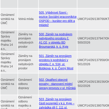
505, Výběrové řízení -
Oznámení
pozice Sociální pracovník/ce
vzniklá na
Volná místa
UMCP14/26/138766/KT
OSPOD – kurátor pro děti a
ÚMČ
mládež
Oznámení
Záměry na
500, Záměr na podnájem
Správy
pronájem
nebytového prostoru č.
UMCP14/26/137947/O
majetku
nebytových
A1.O2, v objektu BD
500/2026
Praha 14
prostor
Broumarská, k. ú. Kyje
a.s.,
Oznámení
Záměry na
501, Záměr na pronájem
Správy
pronájem
prostoru k podnikání v
UMCP14/26/137958/O
majetku
nebytových
objektu č. p. 534, ul.
501/2026
Praha 14
prostor
Bobkova, k. ú. Černý Most
a.s.,
Oznámení
Oznámení
502, Opatření obecné
UMCP14/26/138156/O
vzniklá na
odboru
povahy - stanovení místní
502/2026
ÚMČ
dopravy
úpravy provozu v ul. Hůrská
Oznámení
503, Záměr na pronájem
Oznámení
odboru
částí pozemků v k.ú. Kyje –
vzniklá na
majetku a
UMCP14/26/138076/O
zahrádka díl č. 111 ul.