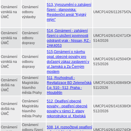
513, Vyrozumění o zahájení
Oznámení
Oznámení
řízení - stanoviska:
vzniklá na
odboru
UMCP14/26/112675/O
Residenční areál "Kyjský
ÚMČ
výstavby
mlýn"
514, Oznámení - zahájení
Oznámení
Oznámení
řízení o uložení povinnosti
UMCP14/26/142471/O
vzniklá na
odboru
odstranit vrak - Nissan, RZ -
514/2026
ÚMČ
dopravy
2AK4053
515,Oznámení o návrhu
Oznámení
Oznámení
opat. obecné povahy pro
UMCP14/26/142504/O
vzniklá na
odboru
dočasný zákaz zastavení v
515/2026
ÚMČ
dopravy
ul.Jamská a Za Černým
mostem
Oznámení
511, Rozhodnutí -
Oznámení
Magistrátu
Revitalizace BD Zelenečská
UMCP14/26/140849/O
došlá na
hlavního
č.p. 510 - 512, Praha -
511/2026
ÚMČ
města Prahy
Hloubětín
Oznámení
512, Opatření obecné
Oznámení
Magistrátu
povahy - opatření obecné
UMCP14/26/141638/O
došlá na
hlavního
povahy v rámci 2. etapy
512/2026
ÚMČ
města Prahy
rekonstrukce ul. Kbelská
Oznámení
Oznámení
508, 14. rozpočtové opatření
odboru řízení
UMCP14/26/140274/O