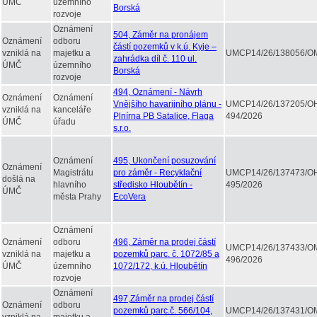
ÚMČ
územního
Borská
rozvoje
Oznámení
504, Záměr na pronájem
Oznámení
odboru
částí pozemků v k.ú. Kyje –
vzniklá na
majetku a
UMCP14/26/138056/O
zahrádka díl č. 110 ul.
ÚMČ
územního
Borská
rozvoje
494, Oznámení - Návrh
Oznámení
Oznámení
Vnějšího havarijního plánu -
UMCP14/26/137205/O
vzniklá na
kanceláře
Plnírna PB Satalice, Flaga
494/2026
ÚMČ
úřadu
s.r.o.
Oznámení
495, Ukončení posuzování
Oznámení
Magistrátu
pro záměr - Recyklační
UMCP14/26/137473/O
došlá na
hlavního
středisko Hloubětín -
495/2026
ÚMČ
města Prahy
EcoVera
Oznámení
Oznámení
odboru
496, Záměr na prodej částí
UMCP14/26/137433/
vzniklá na
majetku a
pozemků parc. č. 1072/85 a
496/2026
ÚMČ
územního
1072/172, k.ú. Hloubětín
rozvoje
Oznámení
497,Záměr na prodej částí
Oznámení
odboru
pozemků parc.č. 566/104,
UMCP14/26/137431/