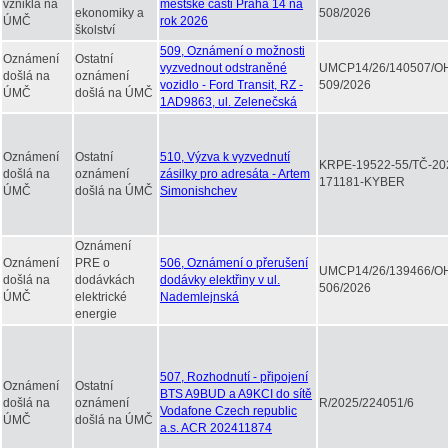
vzniklá na
městské části Praha 14 na
ekonomiky a
508/2026
ÚMČ
rok 2026
školství
509, Oznámení o možnosti
Oznámení
Ostatní
vyzvednout odstraněné
UMCP14/26/140507/O
došlá na
oznámení
vozidlo - Ford Transit, RZ -
509/2026
ÚMČ
došlá na ÚMČ
1AD9863, ul. Zelenečská
Oznámení
Ostatní
510, Výzva k vyzvednutí
KRPE-19522-55/TČ-20
došlá na
oznámení
zásilky pro adresáta - Artem
171181-KYBER
ÚMČ
došlá na ÚMČ
Simonishchev
Oznámení
Oznámení
PRE o
506, Oznámení o přerušení
UMCP14/26/139466/O
došlá na
dodávkách
dodávky elektřiny v ul.
506/2026
ÚMČ
elektrické
Nademlejnská
energie
507, Rozhodnutí - připojení
Oznámení
Ostatní
BTS A9BUD a A9KCI do sítě
došlá na
oznámení
R/2025/224051/6
Vodafone Czech republic
ÚMČ
došlá na ÚMČ
a.s. ACR 202411874