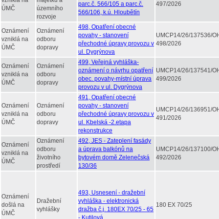
vzniklá na
majetku a
parc.č. 566/105 a parc.č.
497/2026
ÚMČ
územního
566/106, k.ú. Hloubětín
rozvoje
498, Opatření obecné
Oznámení
Oznámení
povahy - stanovení
UMCP14/26/137536/O
vzniklá na
odboru
přechodné úpravy provozu v
498/2026
ÚMČ
dopravy
ul. Dygrýnova
499, Veřejná vyhláška-
Oznámení
Oznámení
oznámení o návrhu opatření
UMCP14/26/137541/O
vzniklá na
odboru
obec. povahy-místní úprava
499/2026
ÚMČ
dopravy
provozu v ul. Dygrýnova
491, Opatření obecné
Oznámení
Oznámení
povahy - stanovení
UMCP14/26/136951/O
vzniklá na
odboru
přechodné úpravy provozu v
491/2026
ÚMČ
dopravy
ul. Kbelská -2.etapa
rekonstrukce
Oznámení
492, JES - Zateplení fasády
Oznámení
odboru
a úprava balkónů na
UMCP14/26/137100/O
vzniklá na
životního
bytovém domě Zelenečská
492/2026
ÚMČ
prostředí
130/36
493, Usnesení - dražební
Oznámení
Dražební
vyhláška - elektronická
došlá na
180 EX 70/25
vyhlášky
dražba č.j. 180EX 70/25 - 65
ÚMČ
- Kutilová