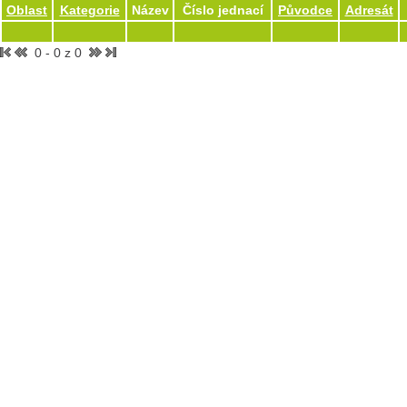
Oblast
Kategorie
Název
Číslo jednací
Původce
Adresát
0 - 0 z 0