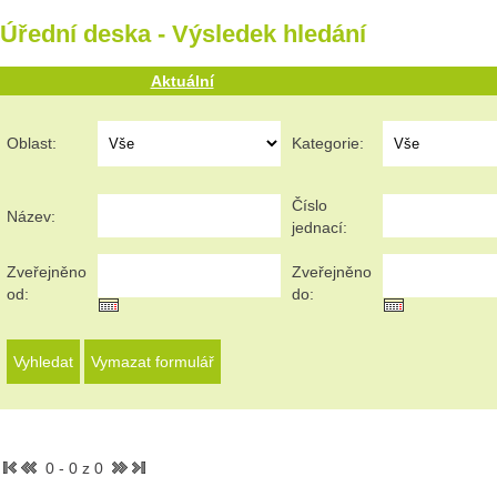
Úřední deska - Výsledek hledání
Aktuální
Oblast:
Kategorie:
Číslo
Název:
jednací:
Zveřejněno
Zveřejněno
od:
do:
0 - 0 z 0