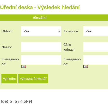
Úřední deska - Výsledek hledání
Aktuální
Oblast:
Kategorie:
Číslo
Název:
jednací:
Zveřejněno
Zveřejněno
od:
do:
0 - 0 z 0