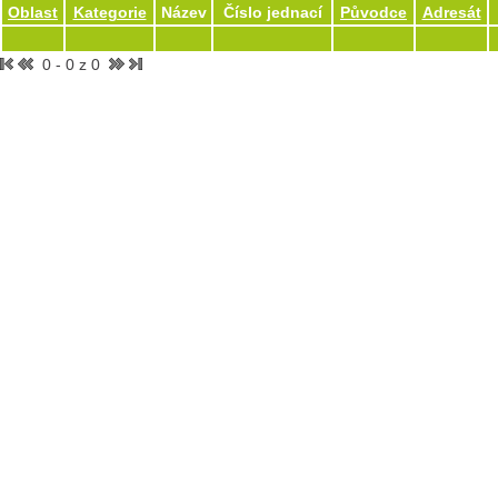
Oblast
Kategorie
Název
Číslo jednací
Původce
Adresát
0 - 0 z 0