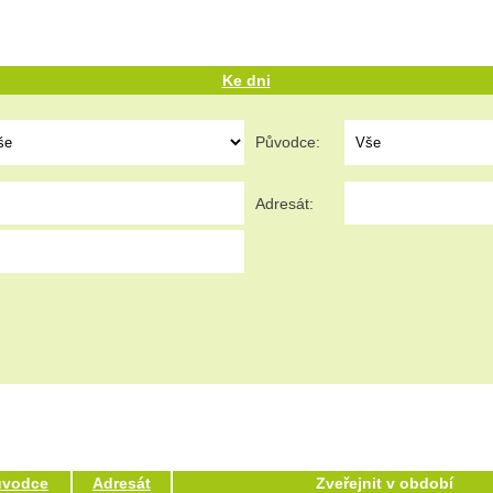
Ke dni
Původce:
Adresát:
ůvodce
Adresát
Zveřejnit v období