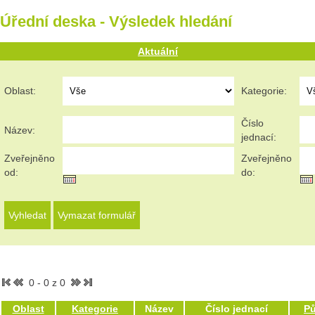
Úřední deska - Výsledek hledání
Aktuální
Oblast:
Kategorie:
Číslo
Název:
jednací:
Zveřejněno
Zveřejněno
od:
do:
0 - 0 z 0
Oblast
Kategorie
Název
Číslo jednací
P