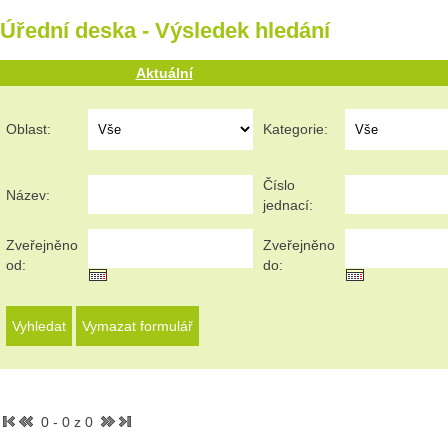
Úřední deska - Výsledek hledání
Aktuální
Oblast:
Kategorie:
Číslo
Název:
jednací:
Zveřejněno
Zveřejněno
od:
do:
0 - 0 z 0