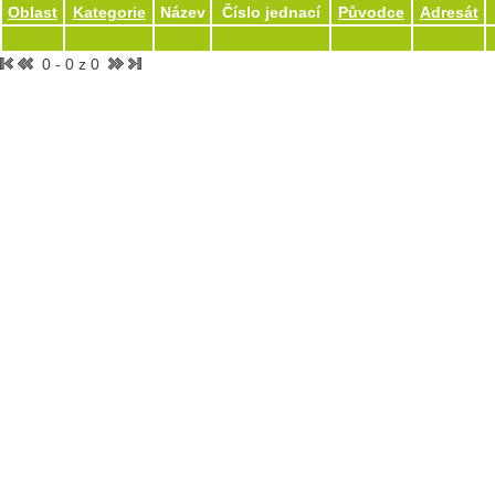
Oblast
Kategorie
Název
Číslo jednací
Původce
Adresát
0 - 0 z 0