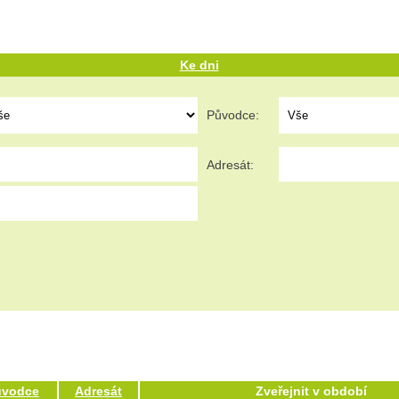
Ke dni
Původce:
Adresát:
ůvodce
Adresát
Zveřejnit v období