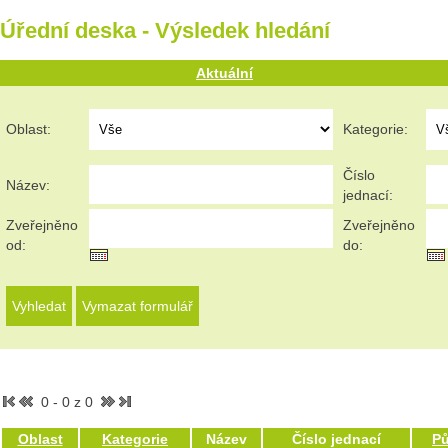
Úřední deska - Výsledek hledání
Aktuální
Oblast:
Kategorie:
Číslo
Název:
jednací:
Zveřejněno
Zveřejněno
od:
do:
0 - 0 z 0
Oblast
Kategorie
Název
Číslo jednací
P