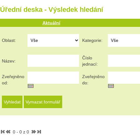
Úřední deska - Výsledek hledání
Aktuální
Oblast:
Kategorie:
Číslo
Název:
jednací:
Zveřejněno
Zveřejněno
od:
do:
0 - 0 z 0