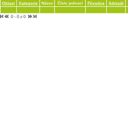
Oblast
Kategorie
Název
Číslo jednací
Původce
Adresát
0 - 0 z 0