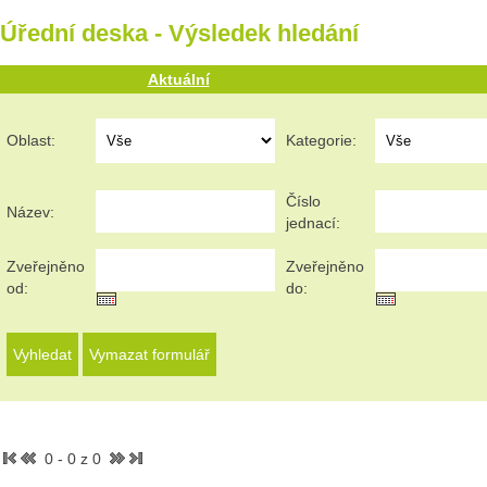
Úřední deska - Výsledek hledání
Aktuální
Oblast:
Kategorie:
Číslo
Název:
jednací:
Zveřejněno
Zveřejněno
od:
do:
0 - 0 z 0