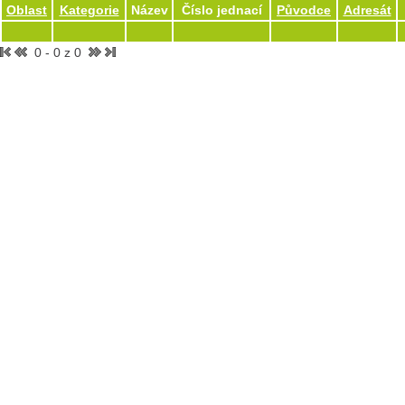
Oblast
Kategorie
Název
Číslo jednací
Původce
Adresát
0 - 0 z 0