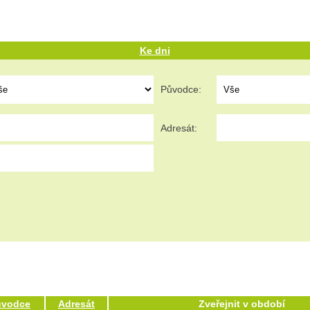
Ke dni
Původce:
Adresát:
ůvodce
Adresát
Zveřejnit v období