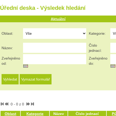
Úřední deska - Výsledek hledání
Aktuální
Oblast:
Kategorie:
Číslo
Název:
jednací:
Zveřejněno
Zveřejněno
od:
do:
0 - 0 z 0
Oblast
Kategorie
Název
Číslo jednací
P