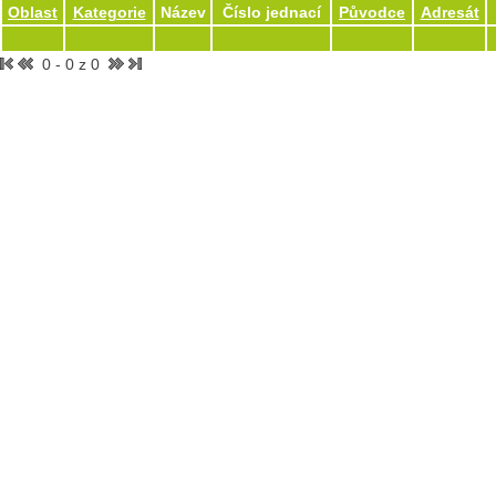
Oblast
Kategorie
Název
Číslo jednací
Původce
Adresát
0 - 0 z 0