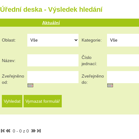
Úřední deska - Výsledek hledání
Aktuální
Oblast:
Kategorie:
Číslo
Název:
jednací:
Zveřejněno
Zveřejněno
od:
do:
0 - 0 z 0