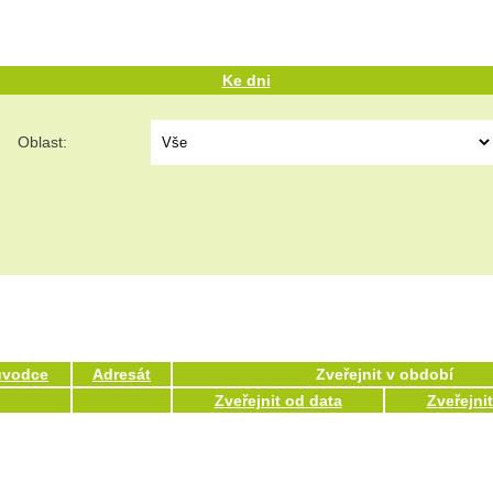
Ke dni
Oblast:
ůvodce
Adresát
Zveřejnit v období
Zveřejnit od data
Zveřejni