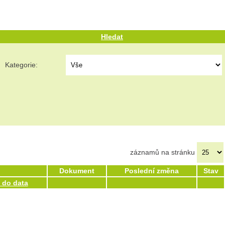
Hledat
Kategorie:
záznamů na stránku
Dokument
Poslední změna
Stav
t do data