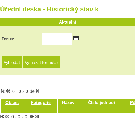
Úřední deska - Historický stav k
Aktuální
Datum:
0 - 0 z 0
Oblast
Kategorie
Název
Číslo jednací
P
0 - 0 z 0