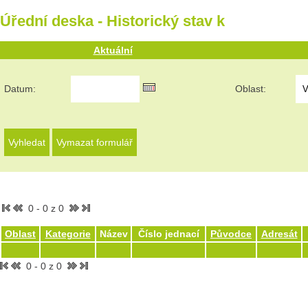
Úřední deska - Historický stav k
Aktuální
Datum:
Oblast:
0 - 0 z 0
Oblast
Kategorie
Název
Číslo jednací
Původce
Adresát
0 - 0 z 0