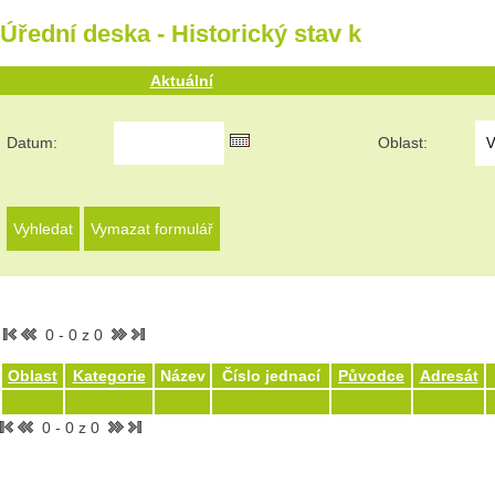
Úřední deska - Historický stav k
Aktuální
Datum:
Oblast:
0 - 0 z 0
Oblast
Kategorie
Název
Číslo jednací
Původce
Adresát
0 - 0 z 0