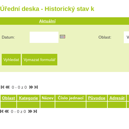
Úřední deska - Historický stav k
Aktuální
Datum:
Oblast:
0 - 0 z 0
Oblast
Kategorie
Název
Číslo jednací
Původce
Adresát
0 - 0 z 0