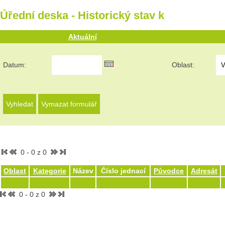
Úřední deska - Historický stav k
Aktuální
Datum:
Oblast:
0 - 0 z 0
Oblast
Kategorie
Název
Číslo jednací
Původce
Adresát
0 - 0 z 0