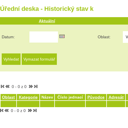
Úřední deska - Historický stav k
Aktuální
Datum:
Oblast:
0 - 0 z 0
Oblast
Kategorie
Název
Číslo jednací
Původce
Adresát
0 - 0 z 0