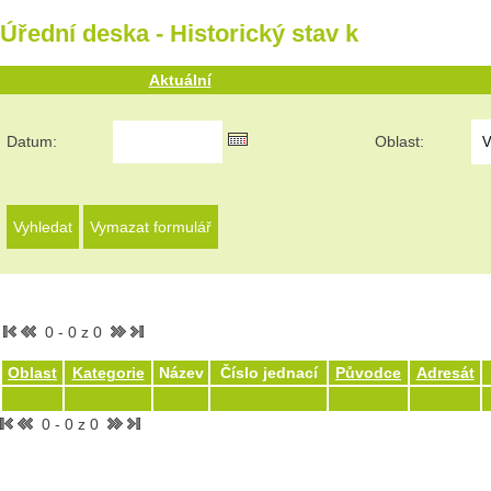
Úřední deska - Historický stav k
Aktuální
Datum:
Oblast:
0 - 0 z 0
Oblast
Kategorie
Název
Číslo jednací
Původce
Adresát
0 - 0 z 0