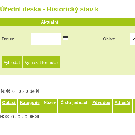
Úřední deska - Historický stav k
Aktuální
Datum:
Oblast:
0 - 0 z 0
Oblast
Kategorie
Název
Číslo jednací
Původce
Adresát
0 - 0 z 0